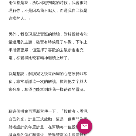
兩個都是我，所以你想獨處的時候，我會很能
理解你，不是因為我不黏人，而是我自己就是
這樣的人。」
另外，我發現最近實際的體驗，對於投射者能
量運用的主題，確實有時候睡了午覺，下午上
半感覺更累，但選擇了喜歡的去散步走走充
電，卻變得比較有精神繼續上班了。
就是想說，解讀完之後這兩周的心態改變非常
多，非常感謝這一次的解讀。歡迎把文字與大
家分享，希望也能幫到跟我一樣徬徨的靈魂。
藉這個機會再重新宣傳一下，「投射者 x 看見
自己的光」計畫正式啟動，這是一個專門為投
射者設計的年度計畫，在幫助每一位投射者根
據自身的偏好和需求，透過豐富的主題活動和