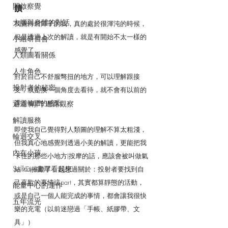
開啟察覺
饋
大腦與身體的對話
我覺得前陣子的我，真的處於很渾沌的時候，
但是透過上次的解讀，就是有開始不太一樣的
小組研習會
感覺了。
人類圖看關係
人生角色
對於自己不舒服彆扭的地方，可以理解跟接
投射者的秘密
受，或是換一個角度去看待，就不會有以前的
課題輪迴的感受。
通道.閘門.迴路觀察
解讀服務
即使我自己覺得對人類圖的理解不算太粗淺，
輪迴交叉
但我真心地感覺到透過小美的解讀，更能把我
內在小孩
卡住的那些小地方(按摩的話，應該會被叫做氣
Selfcare書單看起來
結 XD)推動了，我想過關於：投射者要找到自
己喜歡的事情這part，其實都算靜態的活動，
能量中心的運作
或是自己一個人能完成的事情，都會讓我很快
五年流光
樂的充電（以前迷戀過「手帳、紙膠帶、文
具」）