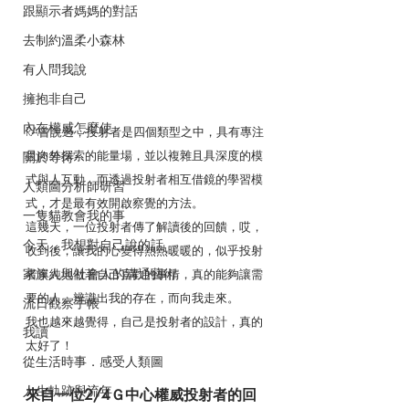
跟顯示者媽媽的對話
去制約溫柔小森林
有人問我說
擁抱非自己
內在權威怎麼使
RA曾說過，投射者是四個類型之中，具有專注
且向外探索的能量場，並以複雜且具深度的模
關於等待
式與人互動，而透過投射者相互借鏡的學習模
人類圖分析師研習
式，才是最有效開啟察覺的方法。
一隻貓教會我的事
這幾天，一位投射者傳了解讀後的回饋，哎，
今天，我想對自己說的話
收到後，讓我的心變得熱熱暖暖的，似乎投射
家族人與社會人的溝通藝術
者單純地做著自己喜歡的事情，真的能夠讓需
要的人，辨識出我的存在，而向我走來。
流日觀察手帳
我也越來越覺得，自己是投射者的設計，真的
我讀
太好了！
從生活時事．感受人類圖
人生軌跡與流年
來自一位2/4Ｇ中心權威投射者的回