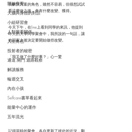
開啟察覺
供解決方案的角色，雖然不容易，但很想試試
看這麼做之後，會有什麼改變、獲得。
大腦與身體的對話
小組研習會
今天下午，在line上看到同學的來訊，他提到
人類圖看關係
昨天的大學同學聚會中，我所說的一句話，讓
他回家之後決定要開始做些改變。
人生角色
投射者的秘密
「我又做了什麼好事？」心一驚
通道.閘門.迴路觀察
解讀服務
輪迴交叉
內在小孩
Selfcare書單看起來
能量中心的運作
五年流光
記得當時的聚會，各自更新了彼此的近況，剛