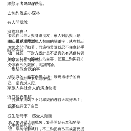
跟顯示者媽媽的對話
去制約溫柔小森林
有人問我說
擁抱非自己
發現自己最近與身邊朋友，家人對話與互動
內在權威怎麼使
間，會在腦中出現人類圖的關鍵字，就在對話
空氣之間浮動著，而這很常讓我忍不住拿起手
關於等待
機，確認一下對方設計是不是真的有某個特質
吻合。如果中獎就沾沾自喜，甚至主動與對方
人類圖分析師研習
分享自己的觀察，高談闊論。
一隻貓教會我的事
但說真的，越有自覺之後，發現這樣子的自
今天，我想對自己說的話
己，還真討人厭。
家族人與社會人的溝通藝術
流日觀察手帳
「是職業病嗎？不能單純的聊聊天就好嗎？」
忍不住調侃了自己
我讀
從生活時事．感受人類圖
為了要改變這個現象，於是開始有意識的學
人生軌跡與流年
習，單純傾聽就好，不主動把自己當成需要提