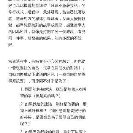
好也藉此機會刻意練習「只聽不急著接話」的
修行模式，過程中，意外發現，當自己試著放
鬆，隨著對方的思緒引導聽著，反而人變得輕
鬆，能單純從聽到的故事或經歷，感受當事人
的因為所以，就像是打開了另一個濾鏡，看見
同一件事，所發生的結果，能有多麼的不設
限。
當然過程中，有時會不小心閃神飄走，但也從
中發現過往的自己，很常在與朋友的對話中，
自動切換成給予建議的角色（一種自顧自的覺
得應該要），而原因不外乎是為了：
1. 問題能夠被解決，應該是每個人都希
望的事（但是真的嗎？）
2. 如果我給的建議，剛好是他要的，那
我不就好棒棒？（我所急迫想要變得的
好棒棒，是否也是為了證明自己的價值
呢？）
3. 如果因為我說的建議，剛好可以幫上