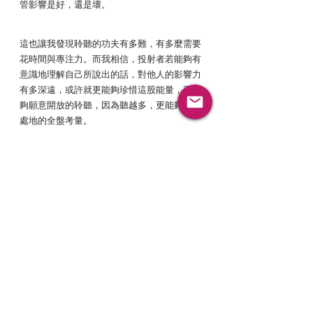
管影響是好，還是壞。
這也讓我發現聆聽的功夫有多難，有多麼需要
花時間與專注力。而我相信，投射者若能夠有
意識地理解自己所說出的話，對他人的影響力
有多深遠，或許就更能夠珍惜這股能量，更能
夠願意開放的聆聽，因為聽越多，更能夠設身
處地的全盤考量。
有意識的，每天練習專心聆聽，有朝一日應該
會變得上手吧。（還是我在做夢）
很好奇投射者夥伴們，跟人講話時的自己，腦
中會浮出很多想法，會很想要急著說出自己腦
中的想法，並回應對方嗎？
來與大家分享你的故事吧。