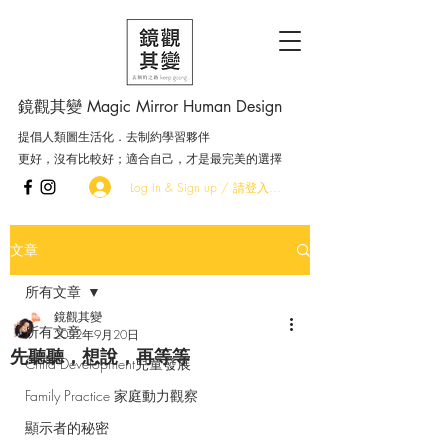
鏡觀其變 Magic Mirror Human Design
提倡人類圖生活化．去制約學習夥伴
更好，沒有比較好；適合自己，才是最完美的選擇
Log In & Sign up / 請登入．加入會員
文章
所有文章
鏡觀其變
所有文章
2022年9月20日
先聽聽，想說，再等等
Child Development兒童發展
Family Practice 家庭動力觀察
顯示者的秘密