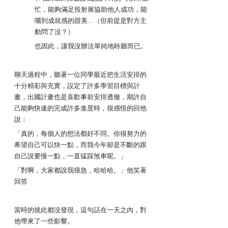
忙，能夠滿足投射展協助他人成功，能
嚐到成就感的甜美...（但前提是對方主
動問了沒？）
也因此，讓我沒辦法單純地聆聽而已。
聊天過程中，聽著一位同學最近把生活安排的
十分精彩與充實，設定了許多學習目標與計
畫，出國計畫也是喜歡事前安排透徹，期許自
己能夠快速的完成許多進度時，很感悟的回他
說：
「真的，每個人的想法都好不同。你很努力的
希望自己可以快一點，而我今年卻是不斷的跟
自己說要慢一點，一直猛踩煞車呢。」
「對啊，大家都說我很急，哈哈哈。」他笑著
回答
當時的彼此都沒發現，這句話在一天之內，對
他帶來了一些影響。