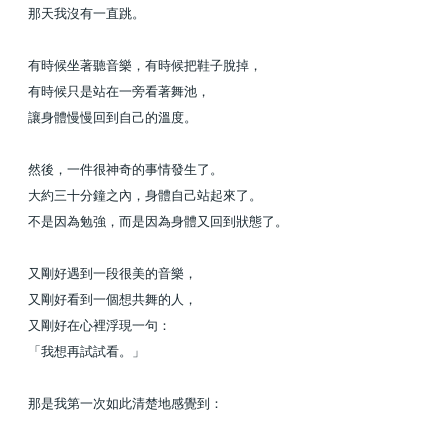
那天我沒有一直跳。
有時候坐著聽音樂，有時候把鞋子脫掉，
有時候只是站在一旁看著舞池，
讓身體慢慢回到自己的溫度。
然後，一件很神奇的事情發生了。
大約三十分鐘之內，身體自己站起來了。
不是因為勉強，而是因為身體又回到狀態了。
又剛好遇到一段很美的音樂，
又剛好看到一個想共舞的人，
又剛好在心裡浮現一句：
「我想再試試看。」
那是我第一次如此清楚地感覺到：