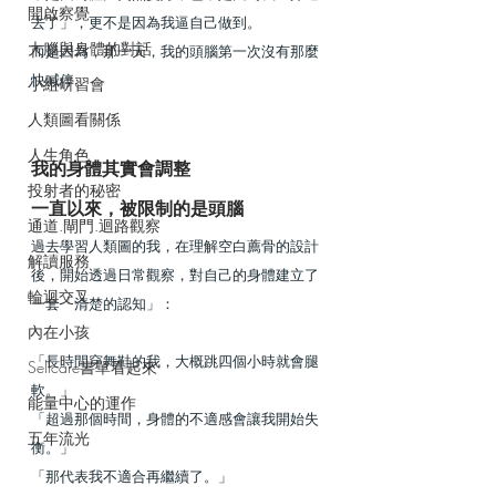
開啟察覺
去了」，更不是因為我逼自己做到。
大腦與身體的對話
而是因為，那一天，我的頭腦第一次沒有那麼
快喊停。
小組研習會
人類圖看關係
人生角色
我的身體其實會調整
投射者的秘密
一直以來，被限制的是頭腦
通道.閘門.迴路觀察
過去學習人類圖的我，在理解空白薦骨的設計
解讀服務
後，開始透過日常觀察，對自己的身體建立了
輪迴交叉
一套「清楚的認知」：
內在小孩
「長時間穿舞鞋的我，大概跳四個小時就會腿
Selfcare書單看起來
軟。」
能量中心的運作
「超過那個時間，身體的不適感會讓我開始失
五年流光
衡。」
「那代表我不適合再繼續了。」