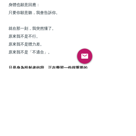
身體也願意回應：
只要你願意聽，我會告訴你。
就在那一刻，我突然懂了。
原來我不是不行。
原來我不是體力差。
原來我不是「不適合」。
只是身為投射者的我，正在學習一件很重要的
事：
空白薦骨的設計，本來就不是用來精準操控能
量輸出的。
而是需要在「完全不給力」與「毫不保留全都
給你」之間，
慢慢找到屬於當下的彈性與適度。