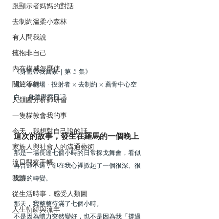
跟顯示者媽媽的對話
去制約溫柔小森林
有人問我說
擁抱非自己
內在權威怎麼使
《身體帶我回家｜第 5 集》
關於等待
週三小劇場 · 投射者 × 去制約 × 薦骨中心空
白 × 身體覺察日記
人類圖分析師研習
一隻貓教會我的事
今天，我想對自己說的話
這次的故事，發生在羅馬的一個晚上
家族人與社會人的溝通藝術
那是一場長達七個小時的日常探戈舞會，看似
流日觀察手帳
再普通不過，卻在我心裡掀起了一個很深、很
我讀
安靜的轉變。
從生活時事．感受人類圖
那天，我整整待滿了七個小時。
人生軌跡與流年
不是因為體力突然變好，也不是因為我「撐過