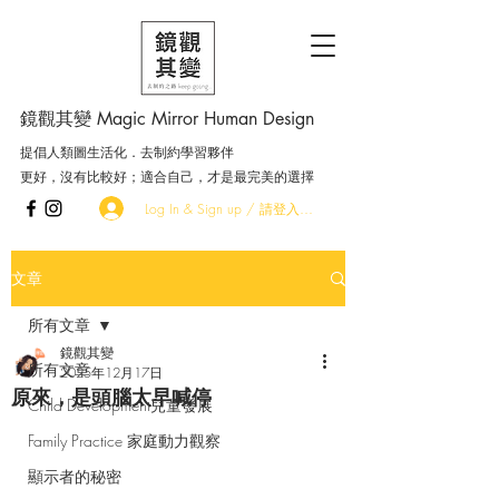
鏡觀其變 Magic Mirror Human Design
提倡人類圖生活化．去制約學習夥伴
更好，沒有比較好；適合自己，才是最完美的選擇
Log In & Sign up / 請登入．加入會員
文章
所有文章
鏡觀其變
所有文章
2025年12月17日
原來，是頭腦太早喊停
Child Development兒童發展
Family Practice 家庭動力觀察
顯示者的秘密