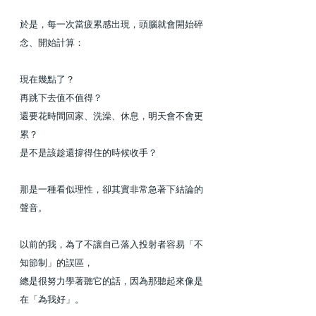
於是，每一次當疲累感出現，頭腦就會開始碎
念、開始計算：
現在幾點了？
再跳下去值不值得？
還要花時間回家、洗澡、休息，明天會不會更
累？
是不是該趁還撐得住的時候收手？
那是一種看似理性，卻其實非常急著下結論的
聲音。
以前的我，為了不讓自己落入投射者容易「不
知節制」的誤區，
總是很努力學著聽它的話，因為那聽起來像是
在「為我好」。