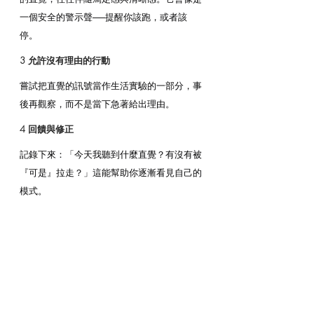
一個安全的警示聲──提醒你該跑，或者該
停。
3 允許沒有理由的行動
嘗試把直覺的訊號當作生活實驗的一部分，事
後再觀察，而不是當下急著給出理由。
4 回饋與修正
記錄下來：「今天我聽到什麼直覺？有沒有被
『可是』拉走？」這能幫助你逐漸看見自己的
模式。