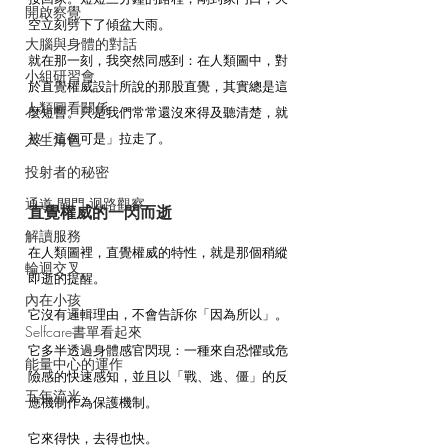
開啟察覺
空立刻劈下了傾盆大雨。
大腦與身體的對話
就在那一刻，我突然同感到：在人類圖中，對
小組研習會
於直覺權威設計所說的那股直覺，其實總是這
人類圖看關係
麼短暫。只是我們常常還沒來得及聽清楚，就
被「這個可是」拉走了。
人生角色
投射者的秘密
通道.閘門.迴路觀察
直覺權威的一閃而逝
解讀服務
在人類圖裡，直覺權威的特性，就是那個稍縱
輪迴交叉
即逝的提醒。
內在小孩
它沒有邏輯理由，不會告訴你「因為所以」。
Selfcare書單看起來
它多半透過身體感官閃現：一種來自恐懼或危
能量中心的運作
險感的快速感知，並且以「戰、逃、僵」的反
五年流光
應機制作為保護機制。
它來得快，去得也快。