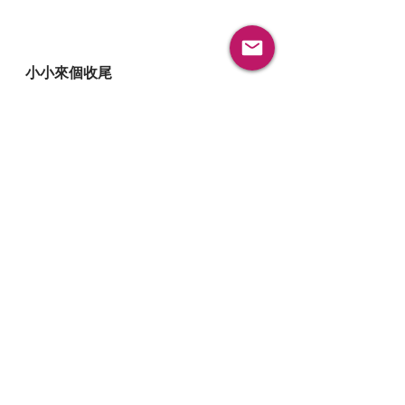
小小來個收尾
這天的雷雨，替我上了一課。雖然我不是直覺
權威，卻因為習慣觀察身體的狀態，而能感受
到身體與大腦之間的拉扯，也因此更能體會直
覺權威設計的朋友，可能會遇到的卡關之處。
直覺權威並不神祕，它只是生活裡隨時可能閃
現的一個提醒。真正的挑戰，不是怎麼找到直
覺，而是怎麼在「可是」出現之前，先聽見那
個聲音。
你是否也常常遇到「直覺閃過 → 腦袋立刻說
可是」的情況？
歡迎在留言裡分享你的故事喲。