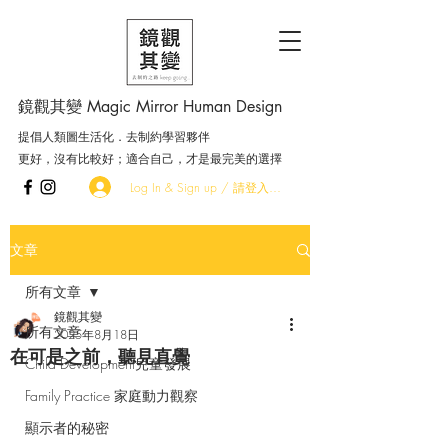
鏡觀其變 Magic Mirror Human Design
提倡人類圖生活化．去制約學習夥伴
更好，沒有比較好；適合自己，才是最完美的選擇
Log In & Sign up / 請登入．加入會員
文章
所有文章
鏡觀其變
所有文章
2025年8月18日
在可是之前，聽見直覺
Child Development兒童發展
Family Practice 家庭動力觀察
顯示者的秘密