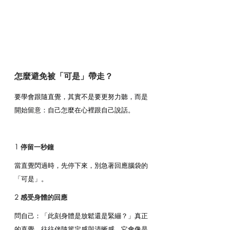
怎麼避免被「可是」帶走？
要學會跟隨直覺，其實不是要更努力聽，而是
開始留意：自己怎麼在心裡跟自己說話。
1 停留一秒鐘
當直覺閃過時，先停下來，別急著回應腦袋的
「可是」。
2 感受身體的回應
問自己：「此刻身體是放鬆還是緊繃？」真正
的直覺，往往伴隨篤定感與清晰感。它會像是