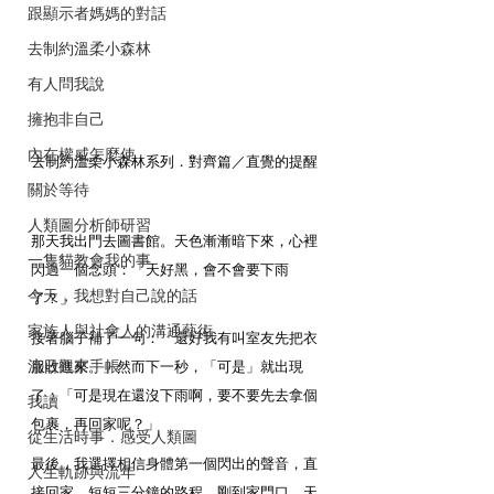
跟顯示者媽媽的對話
去制約溫柔小森林
有人問我說
擁抱非自己
內在權威怎麼使
去制約溫柔小森林系列．對齊篇／直覺的提醒
關於等待
人類圖分析師研習
那天我出門去圖書館。天色漸漸暗下來，心裡
一隻貓教會我的事
閃過一個念頭：「天好黑，會不會要下雨
今天，我想對自己說的話
了？」
家族人與社會人的溝通藝術
接著腦子補了一句：「還好我有叫室友先把衣
流日觀察手帳
服收進來。」然而下一秒，「可是」就出現
了：「可是現在還沒下雨啊，要不要先去拿個
我讀
包裹，再回家呢？」
從生活時事．感受人類圖
最後，我選擇相信身體第一個閃出的聲音，直
人生軌跡與流年
接回家。短短三分鐘的路程，剛到家門口，天