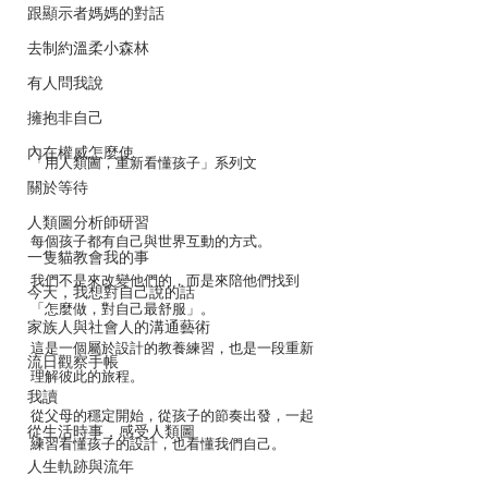
跟顯示者媽媽的對話
去制約溫柔小森林
有人問我說
擁抱非自己
內在權威怎麼使
「用人類圖，重新看懂孩子」系列文
關於等待
人類圖分析師研習
每個孩子都有自己與世界互動的方式。
一隻貓教會我的事
我們不是來改變他們的，而是來陪他們找到
今天，我想對自己說的話
「怎麼做，對自己最舒服」。
家族人與社會人的溝通藝術
這是一個屬於設計的教養練習，也是一段重新
流日觀察手帳
理解彼此的旅程。
我讀
從父母的穩定開始，從孩子的節奏出發，一起
從生活時事．感受人類圖
練習看懂孩子的設計，也看懂我們自己。
人生軌跡與流年