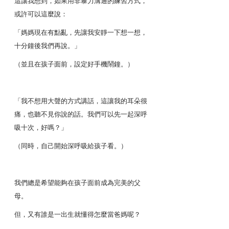
這讓我想到，如果用非暴力溝通的練習方式，
或許可以這麼說：
「媽媽現在有點亂，先讓我安靜一下想一想，
十分鐘後我們再說。」
（並且在孩子面前，設定好手機鬧鐘。）
「我不想用大聲的方式講話，這讓我的耳朵很
痛，也聽不見你說的話。我們可以先一起深呼
吸十次，好嗎？」
（同時，自己開始深呼吸給孩子看。）
我們總是希望能夠在孩子面前成為完美的父
母。
但，又有誰是一出生就懂得怎麼當爸媽呢？