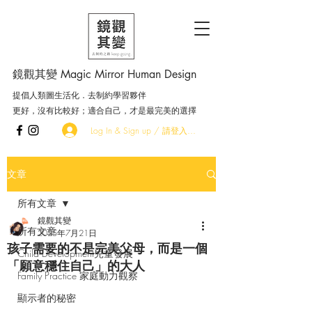
鏡觀其變 Magic Mirror Human Design
提倡人類圖生活化．去制約學習夥伴
更好，沒有比較好；適合自己，才是最完美的選擇
Log In & Sign up / 請登入．加入會員
文章
所有文章
鏡觀其變
所有文章
2025年7月21日
孩子需要的不是完美父母，而是一個
Child Development兒童發展
「願意穩住自己」的大人
Family Practice 家庭動力觀察
顯示者的秘密