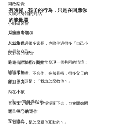
開啟察覺
有時候，孩子的行為，只是在回應你
大腦與身體的對話
的能量場
小組研習會
我沒有小孩。
人類圖看關係
人生角色
但我陪伴過很多家長，也陪伴過很多「自己小
時候的自己」。
投射者的秘密
通道.閘門.迴路觀察
在這些經驗裡，我常常發現一個共同的情境：
解讀服務
當孩子頂嘴、不合作、突然暴衝，很多父母的
第一個念頭是：「我該怎麼教他？」
輪迴交叉
內在小孩
Selfcare書單看起來
但後來，當我們一起慢慢聊下去，也會開始問
能量中心的運作
另一個問題：
五年流光
「我當時，是怎麼跟他互動的？」