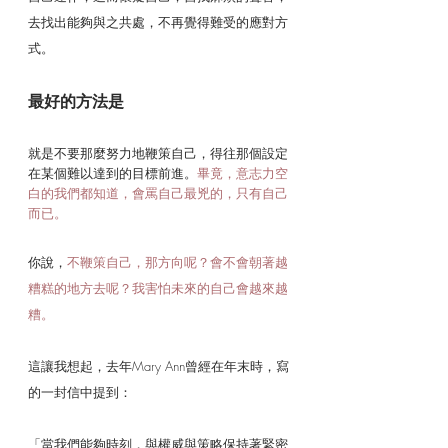
去找出能夠與之共處，不再覺得難受的應對方
式。
最好的方法是
就是不要那麼努力地鞭策自己，得往那個設定
在某個難以達到的目標前進。
畢竟，意志力空
白的我們都知道，會罵自己最兇的，只有自己
而已。
你說，
不鞭策自己，那方向呢？會不會朝著越
糟糕的地方去呢？我害怕未來的自己會越來越
糟。
這讓我想起，去年Mary Ann曾經在年末時，寫
的一封信中提到：
「當我們能夠時刻，與權威與策略保持著緊密