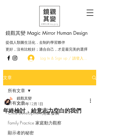
鏡觀其變 Magic Mirror Human Design
提倡人類圖生活化．去制約學習夥伴
更好，沒有比較好；適合自己，才是最完美的選擇
Log In & Sign up / 請登入．加入會員
文章
所有文章
鏡觀其變
所有文章
2023年12月1日
年終檢討．給意志力空白的我們
Child Development兒童發展
Family Practice 家庭動力觀察
顯示者的秘密