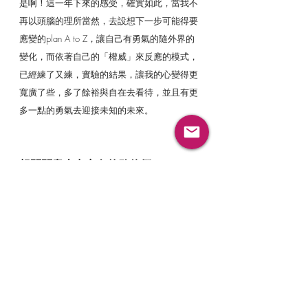
是啊！這一年下來的感受，確實如此，當我不
再以頭腦的理所當然，去設想下一步可能得要
應變的plan A to Z，讓自己有勇氣的隨外界的
變化，而依著自己的「權威」來反應的模式，
已經練了又練，實驗的結果，讓我的心變得更
寬廣了些，多了餘裕與自在去看待，並且有更
多一點的勇氣去迎接未知的未來。
想問問意志力空白的夥伴們
歲末將近，你有檢視自己的習慣嗎？
期待今年的我們都能夠溫柔的對待自己，與我
們分享你的故事吧＾＾
更多權威文章，請來這 
https://www.magicmirrorhd.com/posts/categor