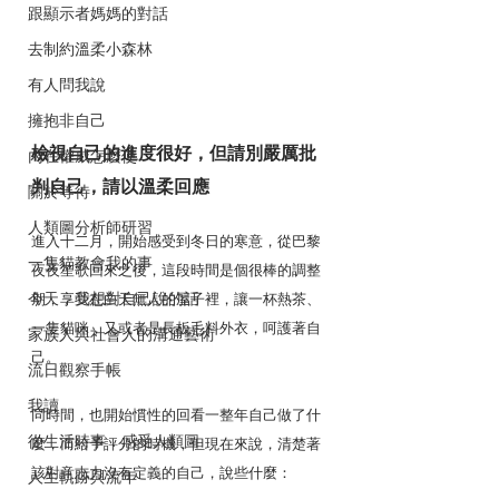
跟顯示者媽媽的對話
去制約溫柔小森林
有人問我說
擁抱非自己
檢視自己的進度很好，但請別嚴厲批
內在權威怎麼使
判自己，請以溫柔回應
關於等待
人類圖分析師研習
進入十二月，開始感受到冬日的寒意，從巴黎
一隻貓教會我的事
夜夜笙歌回來之後，這段時間是個很棒的調整
今天，我想對自己說的話
期，享受在白天無人的屋子裡，讓一杯熱茶、
一隻貓咪，又或者是長板毛料外衣，呵護著自
家族人與社會人的溝通藝術
己。
流日觀察手帳
我讀
同時間，也開始慣性的回看一整年自己做了什
從生活時事．感受人類圖
麼，而給予評分的時機，但現在來說，清楚著
該對意志力沒有定義的自己，說些什麼：
人生軌跡與流年