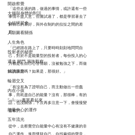
開啟察覺
「這些走過的路，做過的事情，或許還有一些
大腦與身體的對話
事情不盡人意，但嘗試過了，都是學習著去了
小組研習會
解自己的喜好，與外在制約的拉扯之間的差
異。」
人類圖看關係
人生角色
「已經踏在路上了，只要時時刻刻地問問自
投射者的秘密
己，對於不是能量型的投射者，每份投入的心
通道.閘門.迴路觀察
力都是在自己心甘情願，沒被勉強之下，而做
解讀服務
出的決定嗎？如果是，那很好。」
輪迴交叉
「有沒有為了證明自己，而主動做出一些蠢
內在小孩
事，而耗盡自己的能量？沒有，那很棒，有的
Selfcare書單看起來
話，也沒關係，下次再多注意一下，會慢慢變
能量中心的運作
靈敏的。」
五年流光
從中，去察覺空白能量中心有沒有不健康的非
自己運作，進而懷疑自己，自找麻煩的聲音，