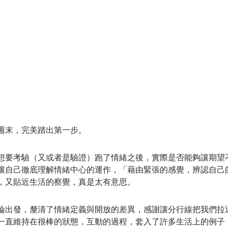
通道.閘門.迴路觀察
解讀服務
輪迴交叉
內在小孩
週末，完美踏出第一步。
想要考驗（又或者是驗證）跑了情緒之後，實際是否能夠讓期望
讓自己徹底理解情緒中心的運作，「藉由緊張的感覺，辨認自己
，又貼近生活的察覺，真是太有意思。
論出發，釐清了情緒定義與開放的差異，感謝讓分行線把我們拉
一直維持在很棒的狀態，互動的過程，套入了許多生活上的例子