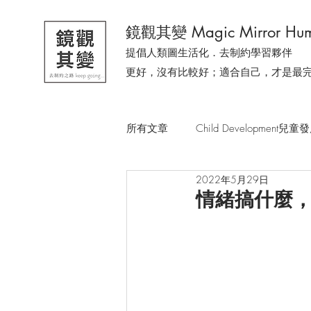
鏡觀其變 Magic Mirror Hum
提倡人類圖生活化．去制約學習夥伴
更好，沒有比較好；適合自己，才是最
所有文章
Child Development兒童
2022年5月29日
去制約溫柔小森林
有人問我
情緒搞什麼
一隻貓教會我的事
今天，我
從生活時事．感受人類圖
人