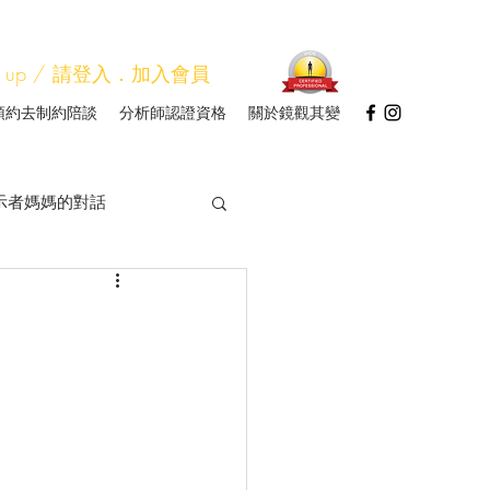
Sign up / 請登入．加入會員
預約去制約陪談
分析師認證資格
關於鏡觀其變
示者媽媽的對話
圖分析師研習
帳
我讀
會
人類圖看關係