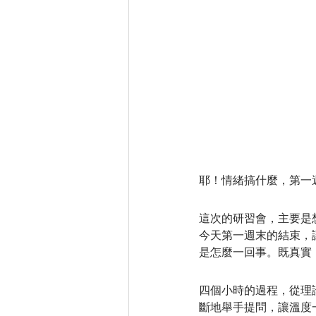
人生角色
投射者的秘密
能量中心的運作
五年流光
耶！情緒搞什麼，第一
這次的研習會，主要是
今天第一週末的結束，
是怎麼一回事。既真實
四個小時的過程，從理
斷地舉手提問，讓溫度