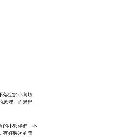
Selfcare書單看起來
不落空的小實驗。
的恐懼」的過程，
近的小夥伴們，不
，有好幾次的問