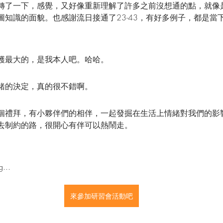
轉了一下，感覺，又好像重新理解了許多之前沒想通的點，就像
圖知識的面貌。也感謝流日接通了23-43，有好多例子，都是當
穫最大的，是我本人吧。哈哈。
緒的決定，真的很不錯啊。
個禮拜，有小夥伴們的相伴，一起發掘在生活上情緒對我們的影
去制約的路，很開心有伴可以熱鬧走。
...
來參加研習會活動吧