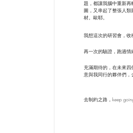
題，都讓我腦中重新再
圖，又串起了整張人類
材。歐耶。
我想這次的研習會，收
再一次的驗證，跑過情
充滿期待的，在未來四
意與我同行的夥伴們，
去制約之路，keep going