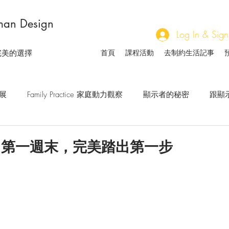
an Design
Log In & 
首頁
課程活動
去制約生活記事
完美的選擇
發展
Family Practice 家庭動力觀察
顯示者的秘密
跟顯
說
擁抱非自己
內在權威怎麼使
關於等待
人類
，第一週末，完美踏出第一步
想對自己說的話
家族人與社會人的溝通藝術
流日觀察手
生軌跡與流年
開啟察覺
大腦與身體的對話
小組研習