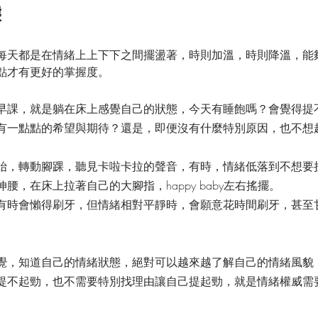
態
每天都是在情緒上上下下之間擺盪著，時則加溫，時則降溫，能
點才有更好的掌握度。
早課，就是躺在床上感覺自己的狀態，今天有睡飽嗎？會覺得提
有一點點的希望與期待？還是，即便沒有什麼特別原因，也不想
始，轉動腳踝，聽見卡啦卡拉的聲音，有時，情緒低落到不想要
腰，在床上拉著自己的大腳指，happy baby左右搖擺。
有時會懶得刷牙，但情緒相對平靜時，會願意花時間刷牙，甚至
）
覺，知道自己的情緒狀態，絕對可以越來越了解自己的情緒風貌
提不起勁，也不需要特別找理由讓自己提起勁，就是情緒權威需