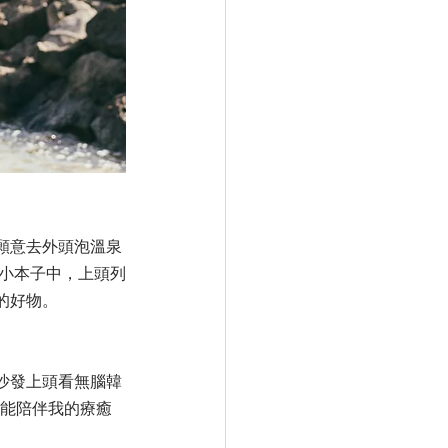
願意去外頭泡溫泉
的小本子中，上頭列
的好物。
。
沙發上頭看無腦韓
段，能陪伴我的療癒