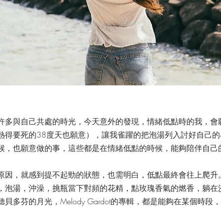
許多與自己共處的時光，今天意外的發現，情緒低點時的我，會
熱得要死的38度天也願意），讓我雀躍的把泡湯列入討好自己
候，也願意做的事，這些都是在情緒低點的時候，能夠陪伴自己
原因，就感到提不起勁的狀態，也需明白，低點最終會往上爬升
，泡湯，沖澡，挑瓶當下對頻的花精，點玫瑰香氣的燃香，躺在
貝多芬的月光，Melody Gardot的專輯，都是能夠在某個時