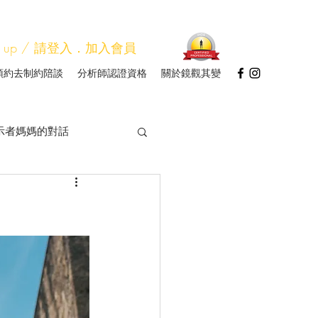
Sign up / 請登入．加入會員
預約去制約陪談
分析師認證資格
關於鏡觀其變
示者媽媽的對話
圖分析師研習
帳
我讀
會
人類圖看關係