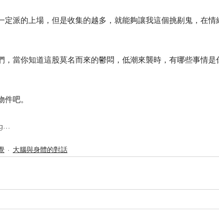
一定派的上場，但是收集的越多，就能夠讓我這個挑剔鬼，在情
們，當你知道這股莫名而來的鬱悶，低潮來襲時，有哪些事情是
物件吧。
...
覺
大腦與身體的對話