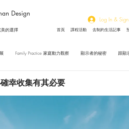
an Design
Log In & 
首頁
課程活動
去制約生活記事
完美的選擇
發展
Family Practice 家庭動力觀察
顯示者的秘密
跟顯
說
擁抱非自己
內在權威怎麼使
關於等待
人類
小確幸收集有其必要
想對自己說的話
家族人與社會人的溝通藝術
流日觀察手
生軌跡與流年
開啟察覺
大腦與身體的對話
小組研習