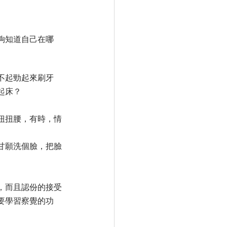
夠知道自己在哪
不起勁起來刷牙
起床？
扭扭腰，有時，情
甘願洗個臉，把臉
，而且認份的接受
要學習察覺的功