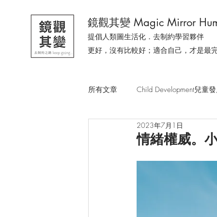
鏡觀其變 Magic Mirror Hum
提倡人類圖生活化．去制約學習夥伴
更好，沒有比較好；適合自己，才是最
所有文章
Child Development兒童
2023年7月1日
去制約溫柔小森林
有人問我
情緒權威。
一隻貓教會我的事
今天，我
從生活時事．感受人類圖
人