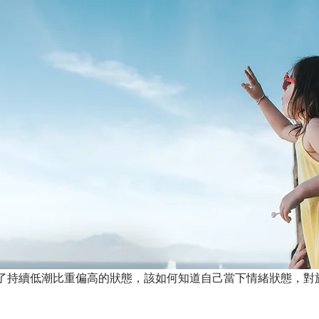
通道.閘門.迴路觀察
解讀服務
輪迴交叉
內在小孩
了持續低潮比重偏高的狀態，該如何知道自己當下情緒狀態，對