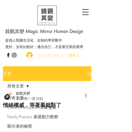
鏡觀其變 Magic Mirror Human Design
提倡人類圖生活化．去制約學習夥伴
更好，沒有比較好；適合自己，才是最完美的選擇
Log In & Sign up / 請登入．加入會員
文章
所有文章
鏡觀其變
所有文章
2023年11月28日
情緒權威．等著看就對了
Child Development兒童發展
Family Practice 家庭動力觀察
顯示者的秘密