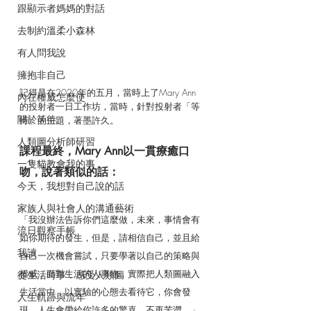
跟顯示者媽媽的對話
去制約溫柔小森林
有人問我說
擁抱非自己
記得是在2020年的五月，當時上了Mary Ann
內在權威怎麼使
的投射者一日工作坊，當時，針對投射者「等
關於等待
待」的主題，著墨許久。
人類圖分析師研習
課程最終，Mary Ann以一貫療癒口
一隻貓教會我的事
吻，說著類似的話：
今天，我想對自己說的話
家族人與社會人的溝通藝術
「我沒辦法告訴你們這麼做，未來，事情會有
流日觀察手帳
如你期待的發生，但是，請相信自己，並且給
我讀
自己一次機會嘗試，只要學著以自己的策略與
權威，面對生活的人事物，實際把人類圖融入
從生活時事．感受人類圖
生活當中，以實驗的心態去看待它，你會發
人生軌跡與流年
現，人生會帶給你許多的驚喜，不再苦澀。」