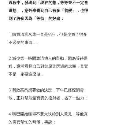
過程中，發現到「現在的想，等等並不一定會
還想」，意外察覺到自己有多「善變」，也得
到了許多因為「等待」的好處：
1 購買清單永遠一直是99+，但是少買了很多
不必要的東西..；
2 減少第一時間邀請他人的舉動，因為等待過
程，逐漸看見自己對於原先閃過的念頭，其實
不是一定要這麼做..
3 興致高昂想要做的決定，下午已經煙消雲
散，正好幫能量寶貴的投射者，省了一點力；
4 嘴巴開始懂得不要太快給別人意見，等他真
的需要幫忙的時候，再說；