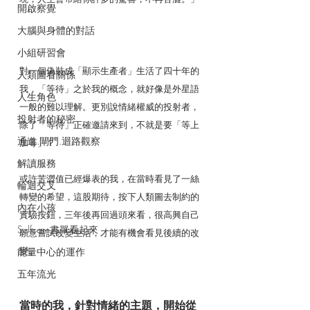
開啟察覺
大腦與身體的對話
小組研習會
對一個偽裝成「顯示生產者」生活了四十年的
人類圖看關係
我，「等待」之於我的概念，就好像是外星語
人生角色
一般的難以理解。更別說情緒權威的投射者，
投射者的秘密
除了「等待」正確邀請來到，不就是要「等上
通道.閘門.迴路觀察
加等」？
解讀服務
或許苦澀值已經爆表的我，在當時看見了一絲
輪迴交叉
轉變的希望，這股期待，按下人類圖去制約的
內在小孩
實驗按鈕，三年後再回過頭來看，很高興自己
Selfcare書單看起來
願意嘗試改變生活，才能有機會看見後續的改
變。
能量中心的運作
五年流光
當時的我，針對情緒的主題，開始從