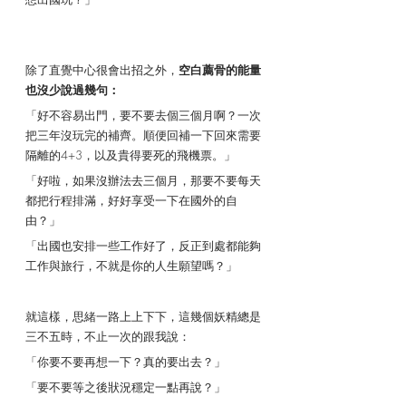
除了直覺中心很會出招之外，
空白薦骨的能量
也沒少說過幾句：
「好不容易出門，要不要去個三個月啊？一次
把三年沒玩完的補齊。順便回補一下回來需要
隔離的4+3，以及貴得要死的飛機票。」
「好啦，如果沒辦法去三個月，那要不要每天
都把行程排滿，好好享受一下在國外的自
由？」
「出國也安排一些工作好了，反正到處都能夠
工作與旅行，不就是你的人生願望嗎？」
就這樣，思緒一路上上下下，這幾個妖精總是
三不五時，不止一次的跟我說：
「你要不要再想一下？真的要出去？」
「要不要等之後狀況穩定一點再說？」