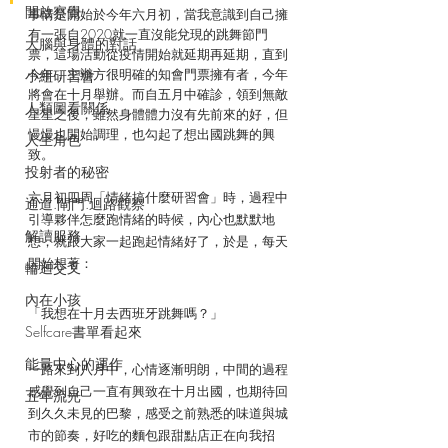
開啟察覺
事情是開始於今年六月初，當我意識到自己擁
有一張自2020就一直沒能兌現的跳舞節門
大腦與身體的對話
票，這場活動從疫情開始就延期再延期，直到
今年，主辦方很明確的知會門票擁有者，今年
小組研習會
將會在十月舉辦。而自五月中確診，領到無敵
人類圖看關係
星星之後，雖然身體體力沒有先前來的好，但
慢慢也開始調理，也勾起了想出國跳舞的興
人生角色
致。
投射者的秘密
六月初四周「情緒搞什麼研習會」時，過程中
通道.閘門.迴路觀察
引導夥伴怎麼跑情緒的時候，內心也默默地
解讀服務
想，就跟大家一起跑起情緒好了，於是，每天
開始想著：
輪迴交叉
內在小孩
「我想在十月去西班牙跳舞嗎？」
Selfcare書單看起來
能量中心的運作
一路來到八月中，心情逐漸明朗，中間的過程
感覺到自己一直有興致在十月出國，也期待回
五年流光
到久久未見的巴黎，感受之前熟悉的味道與城
市的節奏，好吃的麵包跟甜點店正在向我招