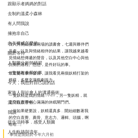
跟顯示者媽媽的對話
去制約溫柔小森林
有人問我說
擁抱非自己
內在權威怎麼使
自六月開始接連兩場的讀書會，七週與夥伴們
共處，以及與情緒相伴的結果，讓我越來越看
關於等待
見情緒想傳遞的聲音，以及其他空白中心與他
人類圖分析師研習
抗衡的過程。想想，是件好玩的事。
一隻貓教會我的事
最近更有事件發生，讓我看見兩個妖精打架的
模樣，多麼充滿戲劇張力。
今天，我想對自己說的話
家族人與社會人的溝通藝術
一隻妖精是我的情緒19-49，另一隻妖精，就
流日觀察手帳
是空白直覺中心滿滿的休眠閘門們。
（但如果硬要說，妖精還真多...開始細數著我
我讀
的空白直覺、薦骨、意志力、邏輯、頭腦，啊
從生活時事．感受人類圖
哈哈...)
人生軌跡與流年
事情是開始於今年六月初