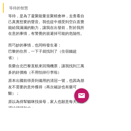
等待的智慧
等待，是為了凝聚能量並聚精會神，去查看自
己真實想要的聲音。我也從中感受到空白直覺
能給我滿滿的動力，讓我在出發前，對於我所
在意的事情，有警覺的規避掉可能的危險性。
而巧妙的事情，也同時發生著：
巴黎的住所，一下子就找到了（住宿錢超
省）；
長榮台北巴黎直航來回飛機票，讓我找到三萬
多的好價格（不用怕掉行李啦）
原本出國前得弄到備用的清冠一號，也因為朋
友不需要的意外獲得（再次確診也有藥可
醫）；
原以為得幫貓咪找保母，家人也願意每天來家
裡給罐罐加水；
今天的我決定勇敢跟自己說，如果真心跑了情
緒，想要，就勇敢踏出去吧！