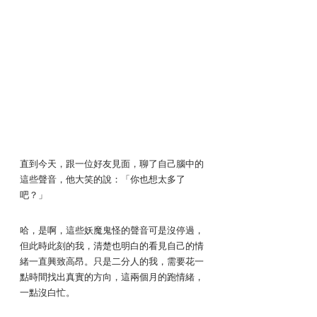
直到今天，跟一位好友見面，聊了自己腦中的
這些聲音，他大笑的說：「你也想太多了
吧？」
哈，是啊，這些妖魔鬼怪的聲音可是沒停過，
但此時此刻的我，清楚也明白的看見自己的情
緒一直興致高昂。只是二分人的我，需要花一
點時間找出真實的方向，這兩個月的跑情緒，
一點沒白忙。