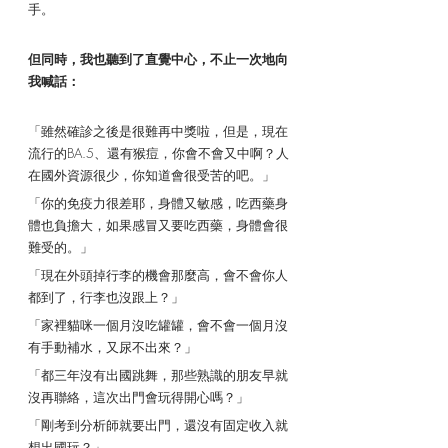
手。
但同時，我也聽到了直覺中心，不止一次地向
我喊話：
「雖然確診之後是很難再中獎啦，但是，現在
流行的BA.5、還有猴痘，你會不會又中啊？人
在國外資源很少，你知道會很受苦的吧。」
「你的免疫力很差耶，身體又敏感，吃西藥身
體也負擔大，如果感冒又要吃西藥，身體會很
難受的。」
「現在外頭掉行李的機會那麼高，會不會你人
都到了，行李也沒跟上？」
「家裡貓咪一個月沒吃罐罐，會不會一個月沒
有手動補水，又尿不出來？」
「都三年沒有出國跳舞，那些熟識的朋友早就
沒再聯絡，這次出門會玩得開心嗎？」
「剛考到分析師就要出門，還沒有固定收入就
想出國玩？」