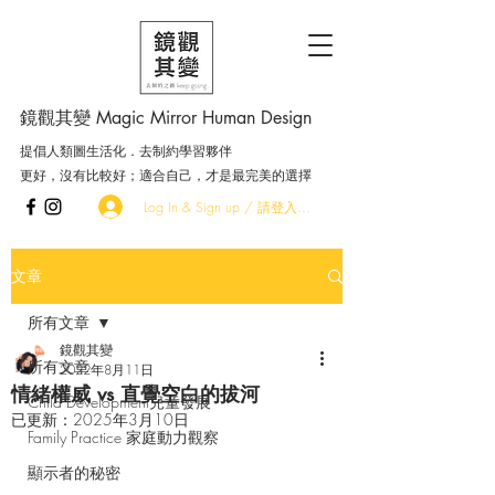
鏡觀其變 Magic Mirror Human Design
提倡人類圖生活化．去制約學習夥伴
更好，沒有比較好；適合自己，才是最完美的選擇
Log In & Sign up / 請登入．加入會員
文章
所有文章
鏡觀其變
所有文章
2022年8月11日
情緒權威 vs 直覺空白的拔河
Child Development兒童發展
已更新：
2025年3月10日
Family Practice 家庭動力觀察
顯示者的秘密