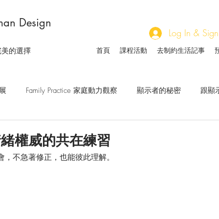
an Design
Log In & 
首頁
課程活動
去制約生活記事
完美的選擇
發展
Family Practice 家庭動力觀察
顯示者的秘密
跟顯
說
擁抱非自己
內在權威怎麼使
關於等待
人類
情緒權威的共在練習
會，不急著修正，也能彼此理解。
想對自己說的話
家族人與社會人的溝通藝術
流日觀察手
生軌跡與流年
開啟察覺
大腦與身體的對話
小組研習