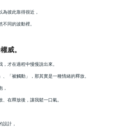
以為彼此靠得很近，
然不同的波動裡。
緒權威。
我，才在過程中慢慢說出來。
」、「被觸動」，那其實是一種情緒的釋放。
泡，
散、在釋放後，讓我鬆一口氣。
的設計，