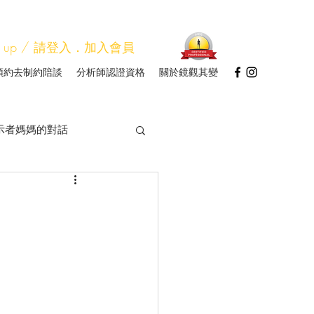
Sign up / 請登入．加入會員
預約去制約陪談
分析師認證資格
關於鏡觀其變
示者媽媽的對話
圖分析師研習
帳
我讀
會
人類圖看關係