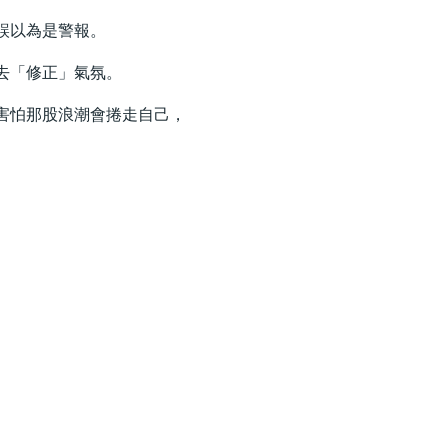
誤以為是警報。
去「修正」氣氛。
害怕那股浪潮會捲走自己，