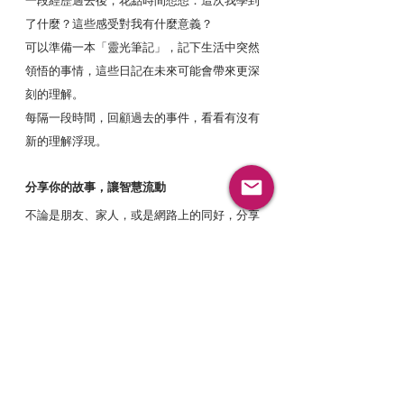
一段經歷過去後，花點時間想想：這次我學到
了什麼？這些感受對我有什麼意義？
可以準備一本「靈光筆記」，記下生活中突然
領悟的事情，這些日記在未來可能會帶來更深
刻的理解。
每隔一段時間，回顧過去的事件，看看有沒有
新的理解浮現。
分享你的故事，讓智慧流動
不論是朋友、家人，或是網路上的同好，分享
你的體驗，不僅是送給別人的禮物，也能幫助
自己更好地消化與成長。