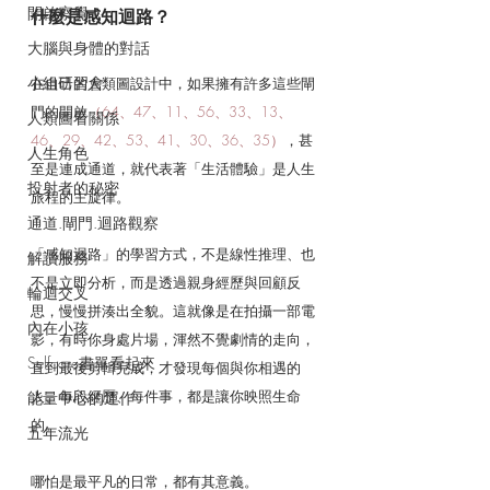
開啟察覺
什麼是感知迴路？
大腦與身體的對話
小組研習會
在自己的人類圖設計中，如果擁有許多這些閘
門的開啟
（64、47、11、56、33、13、
人類圖看關係
46、29、42、53、41、30、36、35）
，甚
人生角色
至是連成通道，就代表著「生活體驗」是人生
投射者的秘密
旅程的主旋律。
通道.閘門.迴路觀察
「感知迴路」的學習方式，不是線性推理、也
解讀服務
不是立即分析，而是透過親身經歷與回顧反
輪迴交叉
思，慢慢拼湊出全貌。這就像是在拍攝一部電
內在小孩
影，有時你身處片場，渾然不覺劇情的走向，
Selfcare書單看起來
直到最後剪輯完成，才發現每個與你相遇的
人、每段經歷、每件事，都是讓你映照生命
能量中心的運作
的。
五年流光
哪怕是最平凡的日常，都有其意義。