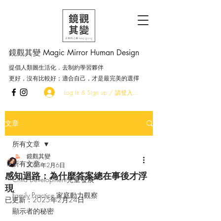
鏡觀其變 Magic Mirror Human Design
提倡人類圖生活化．去制約學習夥伴
更好，沒有比較好；適合自己，才是最完美的選擇
Log In & Sign up / 請登入．加入會員
文章
所有文章
鏡觀其變
所有文章
2025年2月6日
感知迴路：為什麼答案總在事後才浮
Child Development兒童發展
現
Family Practice 家庭動力觀察
已更新：
2025年2月24日
顯示者的秘密