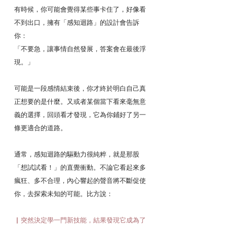
有時候，你可能會覺得某些事卡住了，好像看
不到出口，擁有「感知迴路」的設計會告訴
你：
「不要急，讓事情自然發展，答案會在最後浮
現。」
可能是一段感情結束後，你才終於明白自己真
正想要的是什麼。又或者某個當下看來毫無意
義的選擇，回頭看才發現，它為你鋪好了另一
條更適合的道路。
通常，感知迴路的驅動力很純粹，就是那股
「想試試看！」的直覺衝動。不論它看起來多
瘋狂、多不合理，內心響起的聲音將不斷促使
你，去探索未知的可能。比方說：
▏突然決定學一門新技能，結果發現它成為了