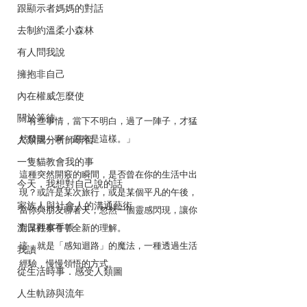
跟顯示者媽媽的對話
去制約溫柔小森林
有人問我說
擁抱非自己
內在權威怎麼使
關於等待
「有些事情，當下不明白，過了一陣子，才猛
然發現～啊～原來是這樣。」
人類圖分析師研習
一隻貓教會我的事
這種突然開竅的瞬間，是否曾在你的生活中出
今天，我想對自己說的話
現？或許是某次旅行，或是某個平凡的午後，
家族人與社會人的溝通藝術
當你與朋友聊著天，忽然一個靈感閃現，讓你
流日觀察手帳
對某件事有了全新的理解。
這，就是「感知迴路」的魔法，一種透過生活
我讀
經驗，慢慢領悟的方式。
從生活時事．感受人類圖
人生軌跡與流年