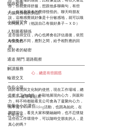
而，能量場的感覺，比較像是說，有些人靠近
開啟察覺
你，你就覺得舒服，想跟他多聊兩句，有些
人，你就是莫名的覺得怪怪的。聊天時朋友
大腦與身體的對話
說，這種感覺就好像是十分敏感地，就可以嗅
小組研習會
出同路人。（他說自己有個好鼻子～ＸＤ）
人類圖看關係
是否值得交往，內心也將會在評估過後，依照
人生角色
每個爻的不同，應對之間，給予相對應的回
應。
投射者的秘密
通道.閘門.迴路觀察
解讀服務
心．總是有些困惑
輪迴交叉
內在小孩
由於環境與文化制約使然，現在工作場域，總
是要求工作成員，外顯地展現向心力，與親和
Selfcare書單看起來
力，時不時都能看見公司會為了凝聚向心力，
能量中心的運作
而準備了team building活動，也因為如此，在
團體當中，看見大家和樂融融時，也不忍懷疑
五年流光
這些在工作環境中，可以隨時交朋友的人，是
真心的嗎？