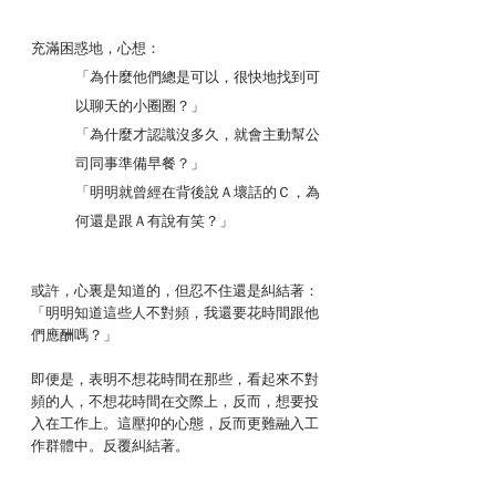
充滿困惑地，心想：
「為什麼他們總是可以，很快地找到可
以聊天的小圈圈？」
「為什麼才認識沒多久，就會主動幫公
司同事準備早餐？」
「明明就曾經在背後說Ａ壞話的Ｃ，為
何還是跟Ａ有說有笑？」
或許，心裏是知道的，但忍不住還是糾結著：
「明明知道這些人不對頻，我還要花時間跟他
們應酬嗎？」
即便是，表明不想花時間在那些，看起來不對
頻的人，不想花時間在交際上，反而，想要投
入在工作上。這壓抑的心態，反而更難融入工
作群體中。反覆糾結著。