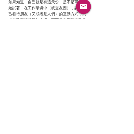
如果知道，自己就是有這天份，是不是可以開
始試著，在工作環境中（或交友圈），調適自
己看待朋友（又或者是人們）的互動方式，找
出自己覺得舒服的方式，而不是去調整自己的
頻率，以順應其他人。
別害怕孤單，請寧缺勿濫的珍惜羽毛，你的能
量值得放在那些，與你有相同頻率的人身上。
唯有如此，才能夠讓這段情感，持續轉化，孕
育出新的能量。祝福你，我的六號閘門朋友
們。
去制約之路，keep going...
有人問我說
我讀
關於等待
查看全部