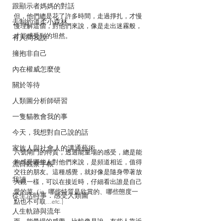
跟顯示者媽媽的對話
但，他們總是花了許多時間，走過掙扎，才慢
去制約溫柔小森林
慢理解這個，對他們來說，像是走出迷霧般，
才能感受到的坦然。
有人問我說
擁抱非自己
內在權威怎麼使
關於等待
人類圖分析師研習
一隻貓教會我的事
今天，我想對自己說的話
家族人與社會人的溝通藝術
六號閘門的特質，透過能量場的感受，總是能
夠感受哪些人對他們來說，是頻道相近，值得
流日觀察手帳
交往的朋友。這種感覺，就好像是隨身帶著放
我讀
大鏡一樣，可以在接近時，仔細看出誰是自己
愛的菜（ie. 哪些特質是欣賞的、哪些態度一
從生活時事．感受人類圖
點也不可取...etc.) 
人生軌跡與流年