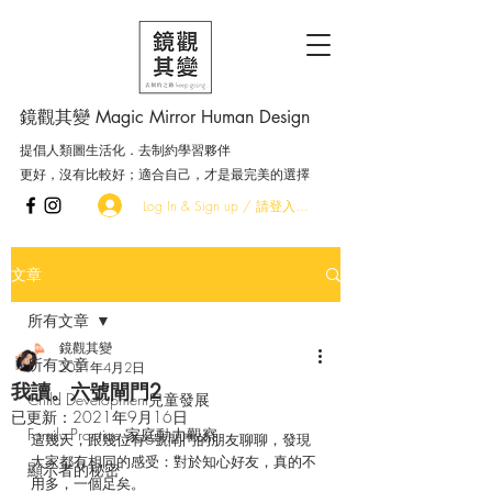
鏡觀其變 Magic Mirror Human Design
提倡人類圖生活化．去制約學習夥伴
更好，沒有比較好；適合自己，才是最完美的選擇
Log In & Sign up / 請登入．加入會員
文章
所有文章
鏡觀其變
所有文章
2021年4月2日
我讀。六號閘門2
Child Development兒童發展
已更新：
2021年9月16日
Family Practice 家庭動力觀察
這幾天，跟幾位有6號閘門的朋友聊聊，發現
大家都有相同的感受：
對於知心好友，真的不
顯示者的秘密
用多，一個足矣。