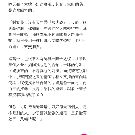
昨天聽了六號小姐這麼說，其實，當時的我，
是這麼回答的：
「對於我，沒有天生帶『放大鏡』，反而，很
羨慕你啊。你知道，在過往的人際交往中，其
實最一開始，我根本就不知道哪些人跟我合
拍，就只是用一種用真心交陪的傻勁（19-49
通道），來交朋友。
這當中，也很常因為認識一陣子之後，才發現
那個人並不如同我心想的合拍，一昧的付出，
可能換來的，不是真心的對待。而渴望電視劇
中，那些閨蜜之間的情誼，相互支持的畫面驅
使著，縱使找不到合適的，還是會一而再，再
而三的找尋，只是，瞎找的運氣，就看上輩子
有沒有積福報了ＸＤ
但你，可以透過能量場，好好感受這個人，是
不是對的人。少了嘗試錯誤的過程，是多麼有
效率，又精準呢！」