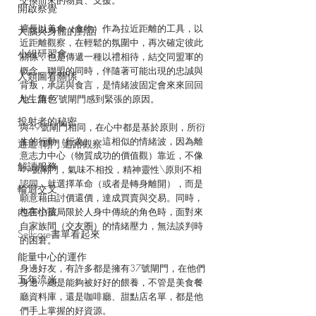
交換而來的物資、支援。
開啟察覺
擅長以美食（食物）作為拉近距離的工具，以
大腦與身體的對話
近距離觀察，在輕鬆的氛圍中，再次確定彼此
小組研習會
關係，也是傳遞一種以禮相待，結交同盟軍的
概念。聯盟的同時，伴隨著可能出現的忠誠與
人類圖看關係
背叛，承諾與食言，是情緒波固定會來來回回
人生角色
地，讓37號閘門感到緊張的原因。
投射者的秘密
與49號閘門相同，在心中都是基於原則，所衍
生的行動（行為），這相似的情緒波，因為離
通道.閘門.迴路觀察
意志力中心（物質成功的價值觀）靠近，不像
解讀服務
49號閘門，氣味不相投，精神靈性\原則不相
認同，就選擇革命（或者是轉身離開），而是
輪迴交叉
願意藉由討價還價，達成買賣與交易。同時，
內在小孩
也害怕當局限於人身中傳統的角色時，面對來
自家族間（交友圈）的情緒壓力，無法談判時
Selfcare書單看起來
的困窘。
能量中心的運作
身邊好友，有許多都是擁有37號閘門，在他們
五年流光
身邊，總是能夠被好好的餵養，不管是美食餐
廳資料庫，還是咖啡廳、甜點店名單，都是他
們手上掌握的好資源。