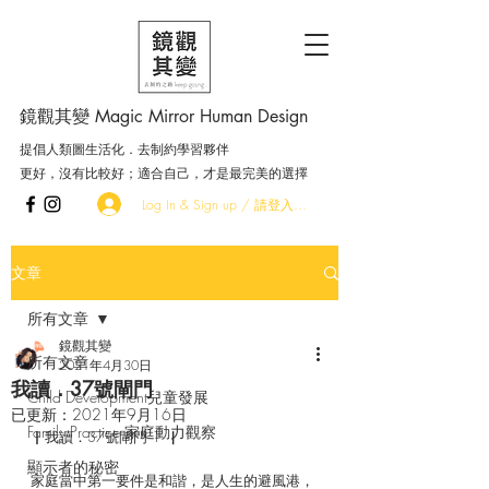
鏡觀其變 Magic Mirror Human Design
提倡人類圖生活化．去制約學習夥伴
更好，沒有比較好；適合自己，才是最完美的選擇
Log In & Sign up / 請登入．加入會員
文章
所有文章
鏡觀其變
所有文章
2021年4月30日
我讀．37號閘門
Child Development兒童發展
已更新：
2021年9月16日
Family Practice 家庭動力觀察
▏我讀．37號閘門 1▕
顯示者的秘密
家庭當中第一要件是和諧，是人生的避風港，