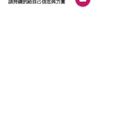
請持續的給自己信念與力量
我開始練習告訴自己這個信念：「別人怎麼
做，是他們的選擇；我怎麼做，是我對自己的
信任。」
我不需要搶奪光芒來證明存在，也不需要改變
方向來因應別人的節奏。
因為，我本來就值得被看見。
投射者的光，不需要依賴掌聲，也不會因為別
人發光就變得黯淡。我的存在，本身就是一種
價值。
這篇文章，獻給那個在去制約的旅途中曾迷
路、曾心碎、也曾懷疑自己的我。
也獻給你，每一位正在學習不靠比較來定義自
己、正在練習用溫柔眼光看見自己的投射者。