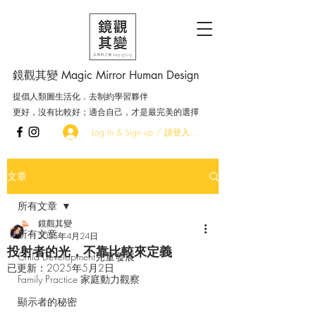
鏡觀其變 Magic Mirror Human Design
提倡人類圖生活化．去制約學習夥伴
更好，沒有比較好；適合自己，才是最完美的選擇
Log In & Sign up / 請登入．加入會員
文章
所有文章
鏡觀其變
所有文章
2025年4月24日
投射者的光，不靠比較來定義
Child Development兒童發展
已更新：
2025年5月2日
Family Practice 家庭動力觀察
顯示者的秘密