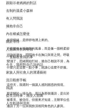
跟顯示者媽媽的對話
去制約溫柔小森林
有人問我說
擁抱非自己
內在權威怎麼使
有些情緒，是靜靜地湧上來的。
關於等待
不是那種大張旗鼓的風暴，而是像一股輕柔卻
人類圖分析師研習
頑強的潮水，悶悶地卡在胸口與胃之間。呼吸
一隻貓教會我的事
變淺了，思緒開始打結，連自己都說不清，為
今天，我想對自己說的話
什麼只是這麼一點小事，就讓心這麼不舒服。
家族人與社會人的溝通藝術
流日觀察手帳
這些天，我遇到一個讓人感到困惑的情境。
我讀
那是關於一場合作，原以為那個邀請，是出於
從生活時事．感受人類圖
被看見、被信任。但後來才知道，主辦單位也
人生軌跡與流年
邀請了另一位與我扮演相同角色的人參與。