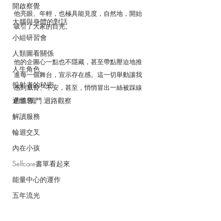
開啟察覺
他亮眼、年輕，也極具能見度，自然地，開始
大腦與身體的對話
吸引了大家的目光。
小組研習會
人類圖看關係
他的企圖心一點也不隱藏，甚至帶點壓迫地推
人生角色
進每一個舞台，宣示存在感。這一切舉動讓我
投射者的秘密
感到威脅、不安，甚至，悄悄冒出一絲被踩線
通道.閘門.迴路觀察
的憤怒。
解讀服務
輪迴交叉
內在小孩
Selfcare書單看起來
能量中心的運作
五年流光