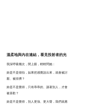
溫柔地與內在連結，看見投射者的光
我深呼吸幾次，閉上眼，輕輕問她：
妳是不是很怕，如果把感覺說出來，就會被討
厭、被排擠？
妳是不是覺得，只有乖乖的、讓著別人，才會
被喜歡？
妳是不是覺得，別人更強、更大聲，我們就應