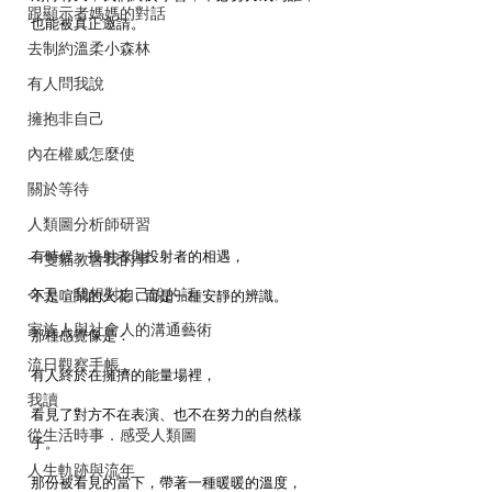
跟顯示者媽媽的對話
也能被真正邀請。
去制約溫柔小森林
有人問我說
擁抱非自己
內在權威怎麼使
關於等待
人類圖分析師研習
有時候，投射者與投射者的相遇，
一隻貓教會我的事
今天，我想對自己說的話
不是喧鬧的火花，而是一種安靜的辨識。
家族人與社會人的溝通藝術
那種感覺像是：
流日觀察手帳
有人終於在擁擠的能量場裡，
我讀
看見了對方不在表演、也不在努力的自然樣
從生活時事．感受人類圖
子。
人生軌跡與流年
那份被看見的當下，帶著一種暖暖的溫度，