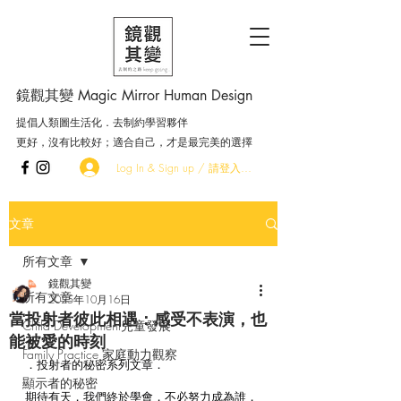
鏡觀其變 Magic Mirror Human Design
提倡人類圖生活化．去制約學習夥伴
更好，沒有比較好；適合自己，才是最完美的選擇
Log In & Sign up / 請登入．加入會員
文章
所有文章
鏡觀其變
所有文章
2025年10月16日
當投射者彼此相遇：感受不表演，也
Child Development兒童發展
能被愛的時刻
Family Practice 家庭動力觀察
．投射者的秘密系列文章．
顯示者的秘密
期待有天，我們終於學會，不必努力成為誰，