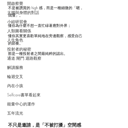
開啟察覺
不是被讚賞的 high 感，而是一種細微的「嗯，
大腦與身體的對話
我懂」。
小組研習會
懂你為什麼不想一直忙碌著應對外界；
人類圖看關係
懂你其實更喜歡單純地在旁邊觀察，感受自己
人生角色
的節奏。
投射者的秘密
那是一種投射者之間最純粹的認出。
通道.閘門.迴路觀察
解讀服務
輪迴交叉
內在小孩
Selfcare書單看起來
能量中心的運作
五年流光
不只是邀請，是「不被打擾」空間感