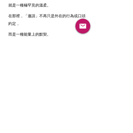
就是一種極罕見的溫柔。
在那裡，「邀請」不再只是外在的行為或口頭
約定，
而是一種能量上的默契。
不需要一直互相對焦，
只需要在心底知道：
「當我需要呼吸空間感的時候，你不會靠太
近；
當我需要靠近時，你還在那裡。」