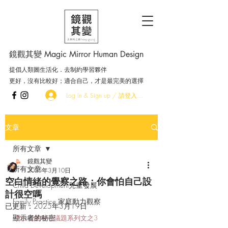
鏡觀其變 Magic Mirror Human Design
提倡人類圖生活化．去制約學習夥伴
更好，沒有比較好；適合自己，才是最完美的選擇
Log In & Sign up / 請登入．加入會員
文章
所有文章
鏡觀其變
所有文章
2025年3月10日
空白情緒的覺察之路：你會怕自己設
Child Development兒童發展
計很空嗎
Family Practice 家庭動力觀察
已更新：
2025年3月19日
顯示者的秘密
空白能量中心議題系列文之3