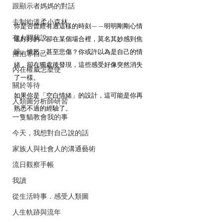
跟顯示者媽媽的對話
去制約溫柔小森林
你是否曾經有過這樣的時刻——明明剛剛心情
有人問我說
還好好的，卻在某個場合裡，莫名其妙感到焦
躁、憤怒，甚至悲傷？你或許以為是自己的情
擁抱非自己
緒，卻在獨處後發現，這些感受好像突然消失
內在權威怎麼使
了一樣。
關於等待
如果你是「空白情緒」的設計，這可能是你再
人類圖分析師研習
熟悉不過的經驗了。
一隻貓教會我的事
今天，我想對自己說的話
家族人與社會人的溝通藝術
流日觀察手帳
我讀
從生活時事．感受人類圖
人生軌跡與流年