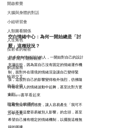
開啟察覺
大腦與身體的對話
小組研習會
人類圖看關係
空白情緒中心：為何一開始總是「討
人生角色
厭」這種狀況？
投射者的秘密
 許多空白情緒設計的人，一開始對自己的設計
通道.閘門.迴路觀察
充滿抗拒，因為當自己沒有固定的情緒運作機
解讀服務
制，面對外在環境的情緒渲染讓自己變得緊
輪迴交叉
張，這股對自己的影響變得格外強烈，彷彿隨
內在小孩
時都在別人的情緒波動中起舞，甚至比對方更
劇烈。
Selfcare書單看起來
能量中心的運作
這種無法掌控的感覺，讓人容易產生「我可不
可以不要這麼容易被別人影響」的念頭，甚至
五年流光
希望自己擁有穩定的情緒機制，以擺脫這種無
端的困擾。