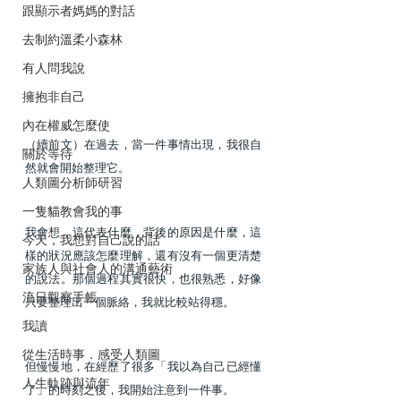
跟顯示者媽媽的對話
去制約溫柔小森林
有人問我說
擁抱非自己
內在權威怎麼使
（續前文）在過去，當一件事情出現，我很自
關於等待
然就會開始整理它。
人類圖分析師研習
一隻貓教會我的事
我會想，這代表什麼，背後的原因是什麼，這
今天，我想對自己說的話
樣的狀況應該怎麼理解，還有沒有一個更清楚
家族人與社會人的溝通藝術
的說法。那個過程其實很快，也很熟悉，好像
流日觀察手帳
只要整理出一個脈絡，我就比較站得穩。
我讀
從生活時事．感受人類圖
但慢慢地，在經歷了很多「我以為自己已經懂
人生軌跡與流年
了」的時刻之後，我開始注意到一件事。