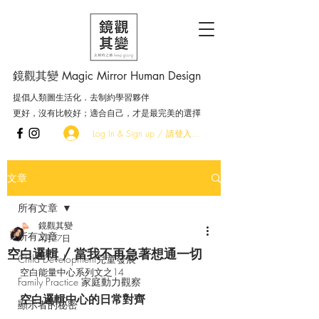
鏡觀其變 Magic Mirror Human Design
提倡人類圖生活化．去制約學習夥伴
更好，沒有比較好；適合自己，才是最完美的選擇
Log In & Sign up / 請登入．加入會員
文章
所有文章
鏡觀其變
所有文章
4月27日
空白邏輯 / 當我不再急著想通一切
Child Development兒童發展
空白能量中心系列文之14
Family Practice 家庭動力觀察
空白邏輯中心的日常對齊
顯示者的秘密