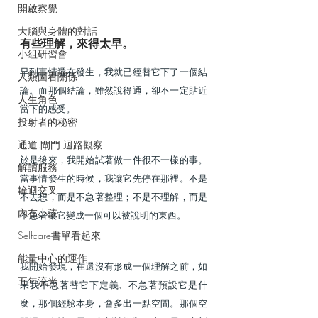
開啟察覺
大腦與身體的對話
有些理解，來得太早。
小組研習會
早到事情還在發生，我就已經替它下了一個結
人類圖看關係
論。而那個結論，雖然說得通，卻不一定貼近
人生角色
當下的感受。
投射者的秘密
通道.閘門.迴路觀察
於是後來，我開始試著做一件很不一樣的事。
解讀服務
當事情發生的時候，我讓它先停在那裡。不是
輪迴交叉
不去想，而是不急著整理；不是不理解，而是
內在小孩
不急著讓它變成一個可以被說明的東西。
Selfcare書單看起來
能量中心的運作
我開始發現，在還沒有形成一個理解之前，如
五年流光
果我不急著替它下定義、不急著預設它是什
麼，那個經驗本身，會多出一點空間。那個空