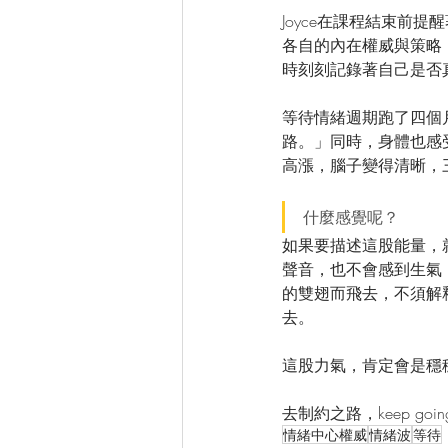
Joyce在課程結束前
各自的內在權威與策略
時刻刻記錄著自己是否
等待情緒週期跑了四個
路。」同時，身體也感
高漲，腦子變得清晰，
什麼感覺呢？
如果要描述這股能量，
聲音，也不會感到生氣
的雙翅而飛去，不須解
去。
這股力氣，肯定會是穩
去制約之路，keep going
情緒中心權威
情緒波
等待