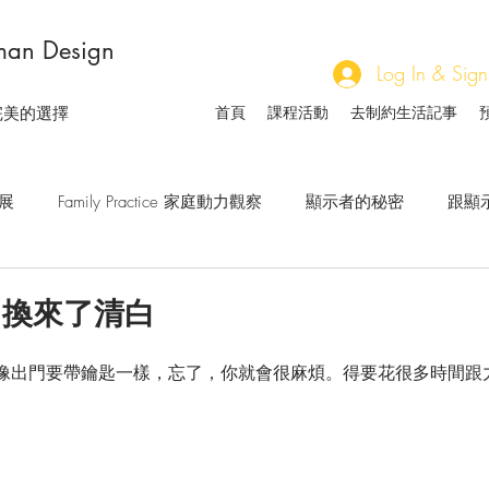
an Design
Log In & 
首頁
課程活動
去制約生活記事
完美的選擇
發展
Family Practice 家庭動力觀察
顯示者的秘密
跟顯
說
擁抱非自己
內在權威怎麼使
關於等待
人類
，換來了清白
像出門要帶鑰匙一樣，忘了，你就會很麻煩。得要花很多時間跟
想對自己說的話
家族人與社會人的溝通藝術
流日觀察手
生軌跡與流年
開啟察覺
大腦與身體的對話
小組研習