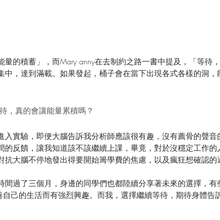
能量的積蓄」，而Mary anny在去制約之路一書中提及，「等待
集中，達到滿載。如果發起，桶子會在當下出現各式各樣的洞，
待，真的會讓能量累積嗎？
進入實驗，即便大腦告訴我分析師應該很有趣，沒有薦骨的聲音
間的反饋，讓我知道該不該繼續上課，畢竟，對於沒穩定工作的
對抗大腦不停地發出得要開始籌學費的焦慮，以及瘋狂想確認的
時間過了三個月，身邊的同學們也都陸續分享著未來的選擇，有
改善自己的生活而有強烈興趣。而我，選擇繼續等待，期待身體告