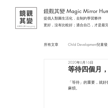
鏡觀其變 Magic Mirror Hum
提倡人類圖生活化．去制約學習夥伴
更好，沒有比較好；適合自己，才是最
所有文章
Child Development兒童
2020年6月16日
去制約溫柔小森林
有人問我
等待四個月
「等待」的重要，就好
一隻貓教會我的事
今天，我
麻煩。
從生活時事．感受人類圖
人