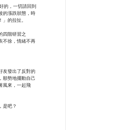
很好的，一切請回到
波的漲跌狀態，時
！」的拉扯。
的四階研習之
疾不徐，情緒不再
好友發出了反對的
，順勢地擺動自己
著風來，一起飛
，是吧？