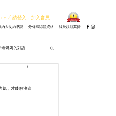
Sign up / 請登入．加入會員
預約去制約陪談
分析師認證資格
關於鏡觀其變
示者媽媽的對話
圖分析師研習
力氣，才能解決這
帳
我讀
會
人類圖看關係