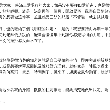
提醒著大家，修滿三階課程的大家，如果沒有要往四階前進，也是
，好好靜觀。於是，決定再等一個月，開啟覺察，觀察自己情緒
真的想要做這件事，並且感受三爻的那股「不管啦！就去試試看
月，也的確給了個很明確的決定：「是的！我想要踏向為期一年
受到老師們所說的，能量會慢慢集中到讓你感覺得到的力道，不
三爻的拉扯感反而不在了。
就好像是很清楚的知道這就是自己要做的事情，即便旁邊的親朋
，或是想要解釋原因以及說服對方理解。就好像是一陣風吹過來
釋為何高飛，就是，時間到了，風來了，翅膀被風帶動著，就趁
穩地扶著我的身體，慢慢的往前推進，能夠清楚地做出決定。嗯
...