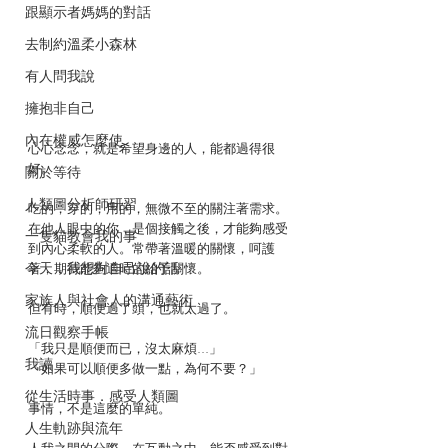
跟顯示者媽媽的對話
去制約溫柔小森林
有人問我說
擁抱非自己
內在權威怎麼使
心心念念，就是希望身邊的人，能都過得很
好。
關於等待
人類圖分析師研習
吃的，穿的，用的，無微不至的關注著需求。
在他人眼中的你，是個接觸之後，才能夠感受
一隻貓教會我的事
到內心柔軟的人。常帶著溫暖的關懷，呵護
今天，我想對自己說的話
著，期待能夠適時的給予關懷。
家族人與社會人的溝通藝術
但有時，順便過了頭，也就太過了。
流日觀察手帳
「我只是順便而已，沒太麻煩...」
我讀
「如果可以順便多做一點，為何不要？」
從生活時事．感受人類圖
事情，不是這麼的單純。
人生軌跡與流年