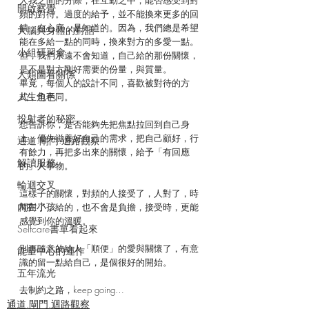
人我之間的分際，在互動之中，能否感受到對
開啟察覺
頻的對待。過度的給予，並不能換來更多的回
饋，在心底，是知道的。因為，我們總是希望
大腦與身體的對話
能在多給一點的同時，換來對方的多愛一點。
小組研習會
但，我們永遠不會知道，自己給的那份關懷，
是不是對方剛好需要的份量，與質量。
人類圖看關係
畢竟，每個人的設計不同，喜歡被對待的方
人生角色
式，也不同。
投射者的秘密
想告訴你，是否能夠先把焦點拉回到自己身
上，優先滋養好自己的需求，把自己顧好，行
通道.閘門.迴路觀察
有餘力，再把多出來的關懷，給予「有回應
解讀服務
的」人事物。
輪迴交叉
這樣子的關懷，對頻的人接受了，人對了，時
內在小孩
間對了，給的，也不會是負擔，接受時，更能
感覺到你的溫暖。
Selfcare書單看起來
別再隨意的給人「順便」的愛與關懷了，有意
能量中心的運作
識的留一點給自己，是個很好的開始。
五年流光
去制約之路，keep going…
通道.閘門.迴路觀察