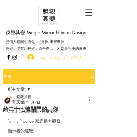
鏡觀其變 Magic Mirror Human Design
提倡人類圖生活化．去制約學習夥伴
更好，沒有比較好；適合自己，才是最完美的選擇
Log In & Sign up / 請登入．加入會員
文章
所有文章
鏡觀其變
所有文章
2022年1月7日
給二十七號閘門的。你
Child Development兒童發展
Family Practice 家庭動力觀察
顯示者的秘密