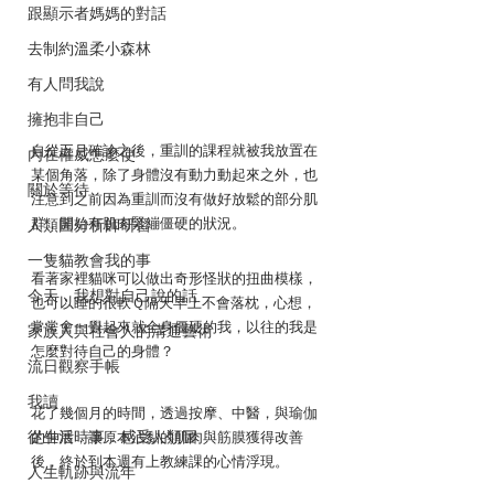
跟顯示者媽媽的對話
去制約溫柔小森林
有人問我說
擁抱非自己
自從五月確診之後，重訓的課程就被我放置在
內在權威怎麼使
某個角落，除了身體沒有動力動起來之外，也
關於等待
注意到之前因為重訓而沒有做好放鬆的部分肌
群，開始有肌肉緊繃僵硬的狀況。
人類圖分析師研習
一隻貓教會我的事
看著家裡貓咪可以做出奇形怪狀的扭曲模樣，
今天，我想對自己說的話
也可以睡的很軟Ｑ隔天早上不會落枕，心想，
常常會一覺起來就全身僵硬的我，以往的我是
家族人與社會人的溝通藝術
怎麼對待自己的身體？
流日觀察手帳
我讀
花了幾個月的時間，透過按摩、中醫，與瑜伽
從生活時事．感受人類圖
的伸展，讓原本沾黏的肌肉與筋膜獲得改善
後，終於到本週有上教練課的心情浮現。
人生軌跡與流年