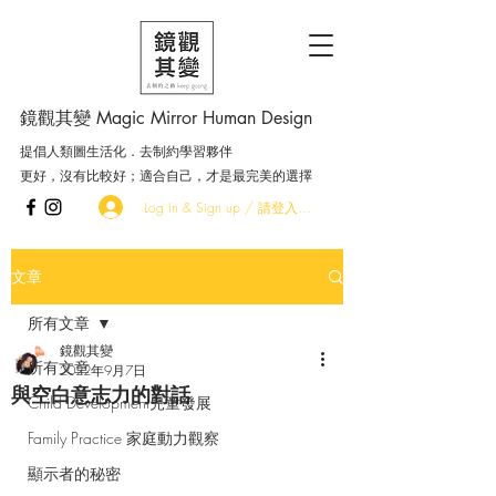
鏡觀其變 Magic Mirror Human Design
提倡人類圖生活化．去制約學習夥伴
更好，沒有比較好；適合自己，才是最完美的選擇
Log In & Sign up / 請登入．加入會員
文章
所有文章
鏡觀其變
所有文章
2022年9月7日
與空白意志力的對話
Child Development兒童發展
Family Practice 家庭動力觀察
顯示者的秘密