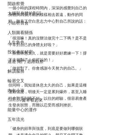
開啟察覺
一個小時的課程時間內，深深的感覺到自己的
大腦與身體的對話
身體與四個月前的模樣相去甚遠，動作的同
時，聽見了空白意志力中心對自己所說的話：
小組研習會
人類圖看關係
「很混嘛！真的沒辦法做完十二下嗎？是不是
人生角色
平常對自己的身體太好啦？」
投射者的秘密
「身體休息太久，就是需要好好磨練一下！撐
下去就對了！你可以的！」
通道.閘門.迴路觀察
「做就對了。你會感謝今天努力的自己。」
解讀服務
輪迴交叉
但同時，我知道休息太久的自己，如果是這種
內在小孩
運動強度，明後天一定是累到爆炸，甚至入睡
時會難受到睡不好，以往的經驗，很容易會產
Selfcare書單看起來
生發炎狀態，而難以忍受而感到挫折。
能量中心的運作
五年流光
「健身的頻率與強度，到底是要做到哪個狀