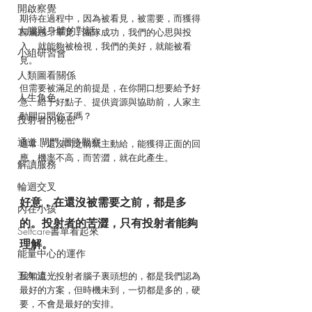
開啟察覺
期待在過程中，因為被看見，被需要，而獲得
大腦與身體的對話
歸屬感，畢竟，團隊成功，我們的心思與投
入，就能夠被檢視，我們的美好，就能被看
小組研習會
見。
人類圖看關係
但需要被滿足的前提是，在你開口想要給予好
人生角色
意、給予好點子、提供資源與協助前，人家主
動開口問你了嗎？
投射者的秘密
通道.閘門.迴路觀察
通常，還沒問之前就主動給，能獲得正面的回
應，機率不高，而苦澀，就在此產生。
解讀服務
輪迴交叉
好意，在還沒被需要之前，都是多
內在小孩
的。投射者的苦澀，只有投射者能夠
Selfcare書單看起來
理解。
能量中心的運作
五年流光
我知道，投射者腦子裏頭想的，都是我們認為
最好的方案，但時機未到，一切都是多的，硬
要，不會是最好的安排。