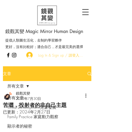
鏡觀其變 Magic Mirror Human Design
提倡人類圖生活化．去制約學習夥伴
更好，沒有比較好；適合自己，才是最完美的選擇
Log In & Sign up / 請登入．加入會員
文章
所有文章
鏡觀其變
所有文章
2022年7月30日
苦澀，投射者的非自己主題
Child Development兒童發展
已更新：
2024年2月27日
Family Practice 家庭動力觀察
顯示者的秘密