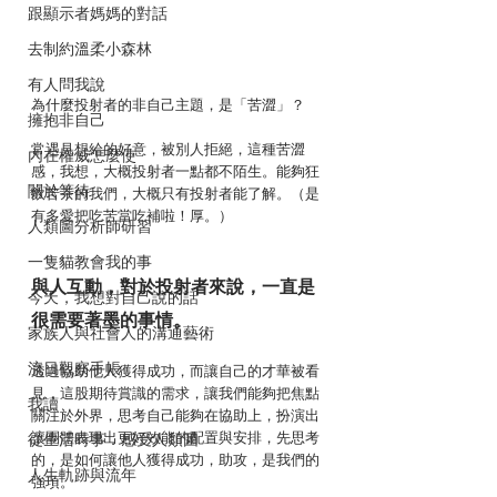
跟顯示者媽媽的對話
去制約溫柔小森林
有人問我說
為什麼投射者的非自己主題，是「苦澀」？
擁抱非自己
常遇見想給的好意，被別人拒絕，這種苦澀
內在權威怎麼使
感，我想，大概投射者一點都不陌生。能夠狂
關於等待
飲苦茶的我們，大概只有投射者能了解。（是
有多愛把吃苦當吃補啦！厚。）
人類圖分析師研習
一隻貓教會我的事
與人互動，對於投射者來說，一直是
今天，我想對自己說的話
很需要著墨的事情。
家族人與社會人的溝通藝術
流日觀察手帳
透過協助他人獲得成功，而讓自己的才華被看
見，這股期待賞識的需求，讓我們能夠把焦點
我讀
關注於外界，思考自己能夠在協助上，扮演出
讓團體表現出更好效能的配置與安排，先思考
從生活時事．感受人類圖
的，是如何讓他人獲得成功，助攻，是我們的
人生軌跡與流年
強項。