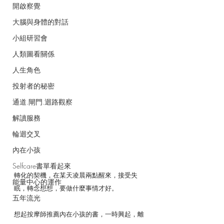
開啟察覺
大腦與身體的對話
小組研習會
人類圖看關係
人生角色
投射者的秘密
通道.閘門.迴路觀察
解讀服務
輪迴交叉
內在小孩
Selfcare書單看起來
轉化的契機，在某天凌晨兩點醒來，接受失
能量中心的運作
眠，轉念想想，要做什麼事情才好。
五年流光
想起按摩師推薦內在小孩的書，一時興起，離