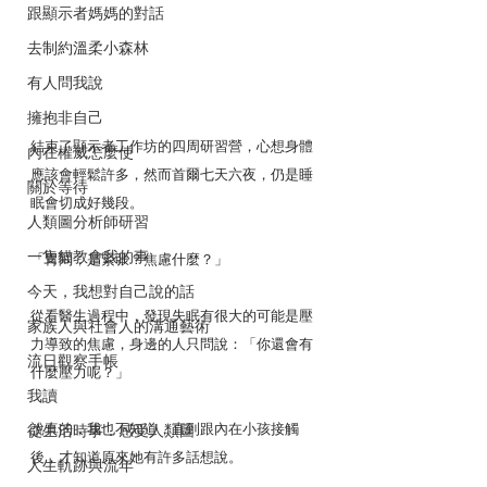
跟顯示者媽媽的對話
去制約溫柔小森林
有人問我說
擁抱非自己
結束了顯示者工作坊的四周研習營，心想身體
內在權威怎麼使
應該會輕鬆許多，然而首爾七天六夜，仍是睡
關於等待
眠會切成好幾段。
人類圖分析師研習
一隻貓教會我的事
「胃悶，是緊張？焦慮什麼？」
今天，我想對自己說的話
從看醫生過程中，發現失眠有很大的可能是壓
家族人與社會人的溝通藝術
力導致的焦慮，身邊的人只問說：「你還會有
流日觀察手帳
什麼壓力呢？」
我讀
說真的，我也不知道，直到跟內在小孩接觸
從生活時事．感受人類圖
後，才知道原來她有許多話想說。
人生軌跡與流年