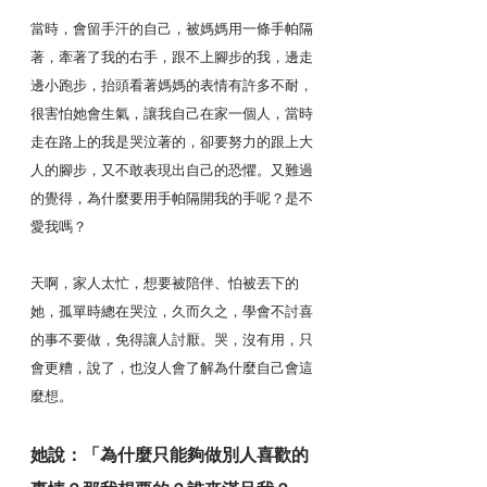
當時，會留手汗的自己，被媽媽用一條手帕隔
著，牽著了我的右手，跟不上腳步的我，邊走
邊小跑步，抬頭看著媽媽的表情有許多不耐，
很害怕她會生氣，讓我自己在家一個人，當時
走在路上的我是哭泣著的，卻要努力的跟上大
人的腳步，又不敢表現出自己的恐懼。又難過
的覺得，為什麼要用手帕隔開我的手呢？是不
愛我嗎？
天啊，家人太忙，想要被陪伴、怕被丟下的
她，孤單時總在哭泣，久而久之，學會不討喜
的事不要做，免得讓人討厭。哭，沒有用，只
會更糟，說了，也沒人會了解為什麼自己會這
麼想。
她說：「為什麼只能夠做別人喜歡的