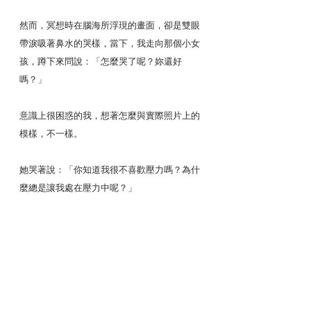
然而，冥想時在腦海所浮現的畫面，卻是雙眼
帶淚吸著鼻水的哭樣，當下，我走向那個小女
孩，蹲下來問說：「怎麼哭了呢？妳還好
嗎？」
意識上很困惑的我，想著怎麼與實際照片上的
模樣，不一樣。
她哭著說：「你知道我很不喜歡壓力嗎？為什
麼總是讓我處在壓力中呢？」