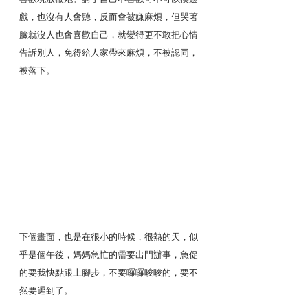
戲，也沒有人會聽，反而會被嫌麻煩，但哭著
臉就沒人也會喜歡自己，就變得更不敢把心情
告訴別人，免得給人家帶來麻煩，不被認同，
被落下。
下個畫面，也是在很小的時候，很熱的天，似
乎是個午後，媽媽急忙的需要出門辦事，急促
的要我快點跟上腳步，不要囉囉唆唆的，要不
然要遲到了。