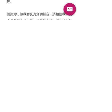
妳。
謝謝妳，讓我聽見真實的聲音，請相信我，我
會用我最大的力量，把你放在第一順位的好好
愛你。好嗎？」
等我張開眼睛，已經過了三個多小時，這段回
溯的記憶，讓我看見明明有許多知道不應該，
也不需要，卻還是會習慣去做的那些慣性，是
因為小時候成長時，被建立，且深信的價值