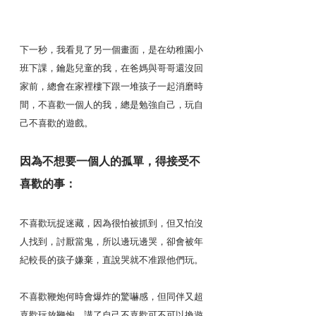
下一秒，我看見了另一個畫面，是在幼稚園小
班下課，鑰匙兒童的我，在爸媽與哥哥還沒回
家前，總會在家裡樓下跟一堆孩子一起消磨時
間，不喜歡一個人的我，總是勉強自己，玩自
己不喜歡的遊戲。
因為不想要一個人的孤單，得接受不
喜歡的事：
不喜歡玩捉迷藏，因為很怕被抓到，但又怕沒
人找到，討厭當鬼，所以邊玩邊哭，卻會被年
紀較長的孩子嫌棄，直說哭就不准跟他們玩。
不喜歡鞭炮何時會爆炸的驚嚇感，但同伴又超
喜歡玩放鞭炮。講了自己不喜歡可不可以換遊