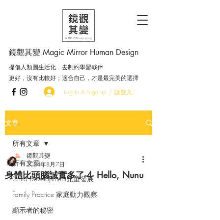
鏡觀其變 Magic Mirror Human Design
提倡人類圖生活化．去制約學習夥伴
更好，沒有比較好；適合自己，才是最完美的選擇
Log In & Sign up / 請登入．加入會員
文章
所有文章
鏡觀其變
所有文章
2024年8月7日
身體比頭腦誠實多了-4- Hello, Nunu
Child Development兒童發展
Family Practice 家庭動力觀察
顯示者的秘密