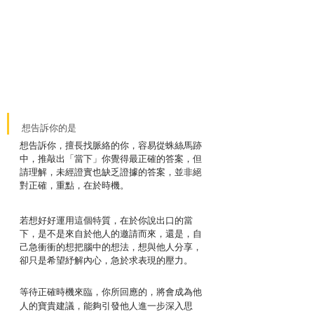
想告訴你的是
想告訴你，擅長找脈絡的你，容易從蛛絲馬跡
中，推敲出「當下」你覺得最正確的答案，但
請理解，未經證實也缺乏證據的答案，並非絕
對正確，重點，在於時機。
若想好好運用這個特質，在於你說出口的當
下，是不是來自於他人的邀請而來，還是，自
己急衝衝的想把腦中的想法，想與他人分享，
卻只是希望紓解內心，急於求表現的壓力。
等待正確時機來臨，你所回應的，將會成為他
人的寶貴建議，能夠引發他人進一步深入思