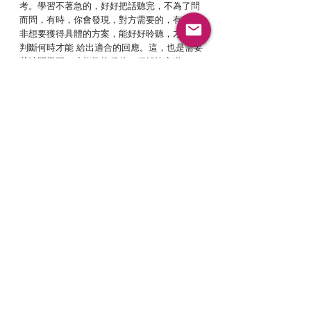
考。學習不著急的，好好把話聽完，不為了問
而問，有時，你會發現，對方需要的，有時並
非想要獲得具體的方案，能好好聆聽，才能夠
判斷何時才能 給出適合的回應。這，也是需要
花時間學習，才能夠換得的一種解決之道。
去制約之路，keep going ...
通道.閘門.迴路觀察
關於等待
最新文章
查看全部