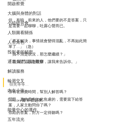
開啟察覺
大腦與身體的對話
但，有時，前來的人，他們要的不是答案，只
小組研習會
是需要一起聊聊，吐露心聲而已。
人類圖看關係
「再不解決，事情就會變得混亂，不再如此簡
人生角色
單了...」（急）
投射者的秘密
「搞不清楚狀況，那怎麼繼續？」
通道.閘門.迴路觀察
「我知道這該怎麼辦，讓我來告訴你。」
解讀服務
輪迴交叉
但先等等...
內在小孩
你有在浪費時間，幫別人解答嗎？
問題，真的是有如此焦慮的，需要當下給答
Selfcare書單看起來
案，人家主動問你了嗎？
能量中心的運作
你給的答案，對方一定得聽嗎？
五年流光