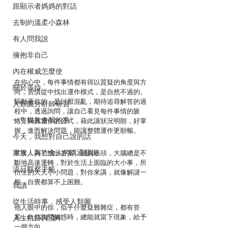
跟顯示者媽媽的對話
去制約溫柔小森林
有人問我說
擁抱非自己
內在權威怎麼使
在你心中，每件事情都有得以質疑的角度與方
關於等待
向，習慣從中找出運作模式，是自然不過的。
驅動著你的，是討厭混亂，期待追尋解答的過
人類圖分析師研習
程中，透過詢問，讓自己看見每件事情的脈
一隻貓教會我的事
絡，與其運作的公式，藉此讓狀況明朗，好掌
握，進而解決問題，能讓整體運作更順暢。
今天，我想對自己說的話
家族人與社會人的溝通藝術
常常，為了找出答案，認真過頭，大腦總是不
斷地高速運轉，對於生活上面臨的大小事，所
流日觀察手帳
衍生的大大小小問題，對你來講，就像解謎一
般，自覺都算不上困難。
我讀
從生活時事．感受人類圖
他人眼中的你，似乎什麼疑難雜症，都有答
案，向你詢問解惑時，總能就當下現象，給予
人生軌跡與流年
一個方向。