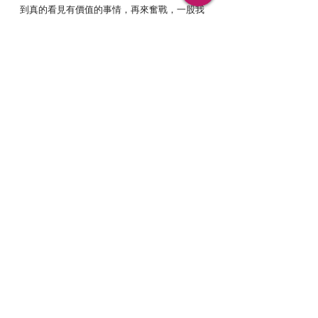
到真的看見有價值的事情，再來奮戰，一股我
就是不想被擋路，為了反對而抗爭的念頭，讓
自己忙個不停。
這段時間，我想要陪伴大家看見Rave 2024前
的自己，有不同的感受與想法，
但唯有時時刻
刻去關注到自己的權威，怎麼告訴著你，才是
讓心能夠遨遊於人生的方法，好好地搞懂你權
威怎麼跟你說吧。
相關文章，我會放在這，我們一起走過這段時
間吧：
流日觀察手帳
去制約之路，keep going...
流日觀察手帳