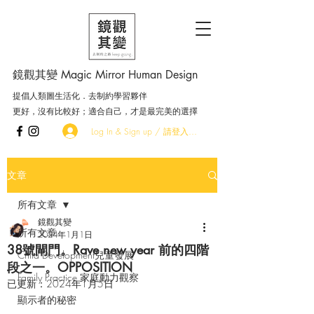
鏡觀其變 Magic Mirror Human Design
提倡人類圖生活化．去制約學習夥伴
更好，沒有比較好；適合自己，才是最完美的選擇
Log In & Sign up / 請登入．加入會員
文章
所有文章
鏡觀其變
所有文章
2024年1月1日
38號閘門。Rave new year 前的四階
Child Development兒童發展
段之一。OPPOSITION
Family Practice 家庭動力觀察
已更新：
2024年1月5日
顯示者的秘密