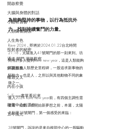
開啟察覺
大腦與身體的對話
為能夠堅持的事物，以行為抵抗外
小組研習會
力，找到持續奮鬥的力量。
人類圖看關係
人生角色
Rave 2024，即將於2024.01.22台北時間
投射者的秘密
21:18，太陽進入41號閘門的那一刻來到。坊
通道.閘門.迴路觀察
間有許多人提到Rave new year，這是人類能夠
解讀服務
不斷推進人類歷史里程碑，一股追求新事物的
驅動力，也是人，之所以與其他動物不同的象
輪迴交叉
徵之一。
內在小孩
Selfcare書單看起來
進入2024 Rave new year前，有四個主調性需
能量中心的運作
要逐一清點，在開始新夢想之前，本週，太陽
走到是38號閘門，第一個感受的來臨：
五年流光
38號閘門，訴說的是來自根部中心的一股驅動