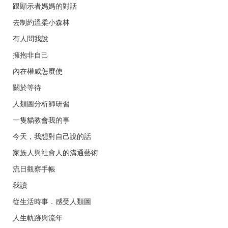
跟顯示者媽媽的對話
去制約溫柔小森林
有人問我說
擁抱非自己
內在權威怎麼使
關於等待
人類圖分析師研習
一隻貓教會我的事
今天，我想對自己說的話
家族人與社會人的溝通藝術
流日觀察手帳
我讀
從生活時事．感受人類圖
人生軌跡與流年