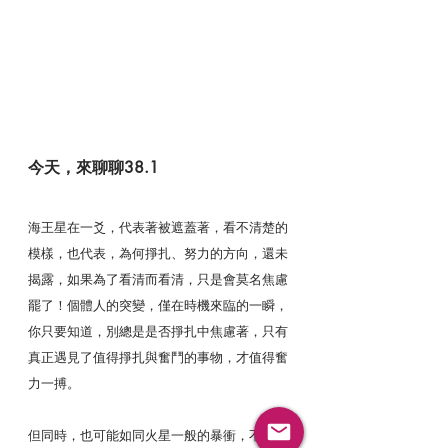
今天，來聊聊38.1
海王星在一爻，代表著被遮蓋著，看不清楚的
模樣，也代表，為何掙扎、努力的方向，還未
揭露，如果為了看清而看清，只是會莫名焦慮
罷了！個體人的突變，僅在時機來臨的一瞬，
你只要知道，別總是是否掙扎中焦慮著，只有
真正遇見了值得掙扎與奮鬥的事物，才值得奮
力一搏。
但同時，也可能如同火星一般的暴衝，不想等